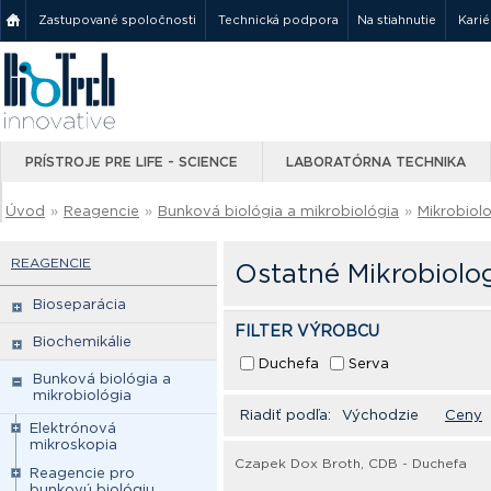
Zastupované spoločnosti
Technická podpora
Na stiahnutie
Karié
PRÍSTROJE PRE LIFE - SCIENCE
LABORATÓRNA TECHNIKA
Úvod
»
Reagencie
»
Bunková biológia a mikrobiológia
»
Mikrobiol
REAGENCIE
Ostatné Mikrobiolo
Bioseparácia
FILTER VÝROBCU
Biochemikálie
Duchefa
Serva
Bunková biológia a
mikrobiológia
Riadiť podľa:
Východzie
Ceny
Elektrónová
mikroskopia
Czapek Dox Broth, CDB - Duchefa
Reagencie pro
bunkovú biológiu