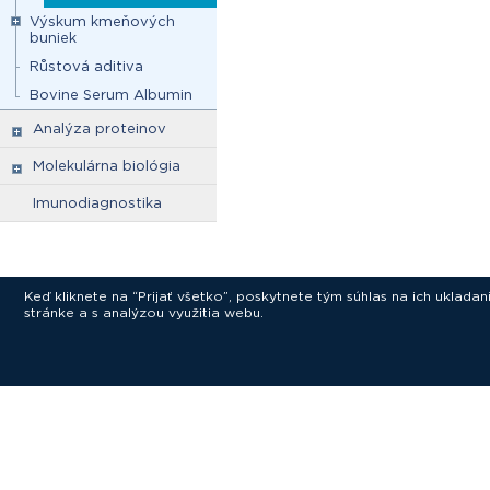
Výskum kmeňových
buniek
Růstová aditiva
Bovine Serum Albumin
Analýza proteinov
Molekulárna biológia
Imunodiagnostika
Keď kliknete na “Prijať všetko”, poskytnete tým súhlas na ich uklad
stránke a s analýzou využitia webu.