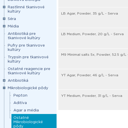
Rastlinné tkanivové
kultúry
LB Agar, Powder, 35 g/L - Serva
Séra
Média
Antibiotiká pre
LB Medium, Powder, 20 g/L - Serva
tkanivové kultúry
Pufry pre tkanivove
kultúry
M9 Minimal salts 5x, Powder, 52.5 g/L 
Trypsín pre tkanivové
kultúry
Ostatné reagencie pre
tkanivové kultúry
YT Agar, Powder, 46 g/L - Serva
Antibiotiká
Mikrobiologické pôdy
Pepton
YT Medium, Powder, 31 g/L - Serva
Aditíva
Agar a média
Ostatné
Mikrobiologické
pôdy