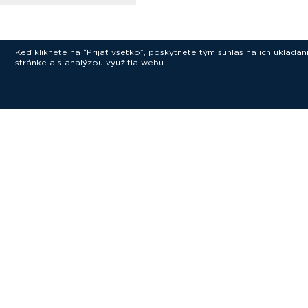
Keď kliknete na “Prijať všetko”, poskytnete tým súhlas na ich uklad
stránke a s analýzou využitia webu.