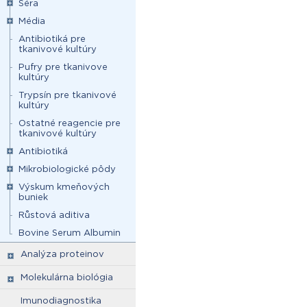
Séra
Média
Antibiotiká pre
tkanivové kultúry
Pufry pre tkanivove
kultúry
Trypsín pre tkanivové
kultúry
Ostatné reagencie pre
tkanivové kultúry
Antibiotiká
Mikrobiologické pôdy
Výskum kmeňových
buniek
Růstová aditiva
Bovine Serum Albumin
Analýza proteinov
Molekulárna biológia
Imunodiagnostika