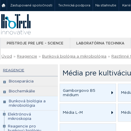
Zastupované spoločnosti
Technická podpora
Na stiahnutie
Karié
PRÍSTROJE PRE LIFE - SCIENCE
LABORATÓRNA TECHNIKA
Úvod
»
Reagencie
»
Bunková biológia a mikrobiológia
»
Rastlinné 
REAGENCIE
Média pre kultiváciu
Bioseparácia
Gamborgovo B5
Biochemikálie
Médi
médium
Bunková biológia a
mikrobiológia
Média L-M
Médi
Elektrónová
mikroskopia
Reagencie pro
bunkovú biológiu