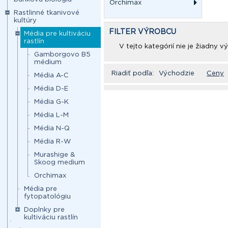
Orchimax
Rastlinné tkanivové
kultúry
FILTER VÝROBCU
Média pre kultiváciu
rastlín
V tejto kategórií nie je žiadny 
Gamborgovo B5
médium
Riadiť podľa:
Východzie
Ceny
Média A-C
Média D-E
Média G-K
Média L-M
Média N-Q
Média R-W
Murashige &
Skoog medium
Orchimax
Média pre
fytopatológiu
Doplnky pre
kultiváciu rastlín