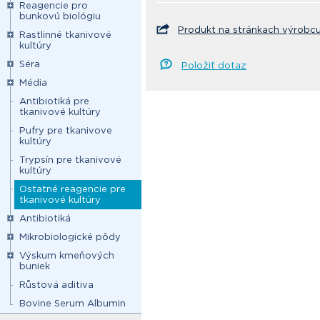
Reagencie pro
bunkovú biológiu
Produkt na stránkach výrobc
Rastlinné tkanivové
kultúry
Séra
Položiť dotaz
Média
Antibiotiká pre
tkanivové kultúry
Pufry pre tkanivove
kultúry
Trypsín pre tkanivové
kultúry
Ostatné reagencie pre
tkanivové kultúry
Antibiotiká
Mikrobiologické pôdy
Výskum kmeňových
buniek
Růstová aditiva
Bovine Serum Albumin