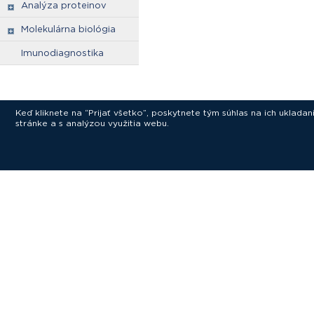
Analýza proteinov
Molekulárna biológia
Imunodiagnostika
Keď kliknete na “Prijať všetko”, poskytnete tým súhlas na ich uklad
stránke a s analýzou využitia webu.