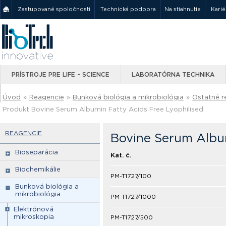
Zastupované spoločnosti
Technická podpora
Na stiahnutie
Karié
PRÍSTROJE PRE LIFE - SCIENCE
LABORATÓRNA TECHNIKA
Úvod
»
Reagencie
»
Bunková biológia a mikrobiológia
»
Ostatné r
Produkt Bovine Serum Albumin Fatty Acids Free Lyophilised
REAGENCIE
Bovine Serum Album
Bioseparácia
Kat. č.
Biochemikálie
PM-T1727/100
Bunková biológia a
mikrobiológia
PM-T1727/1000
Elektrónová
mikroskopia
PM-T1727/500