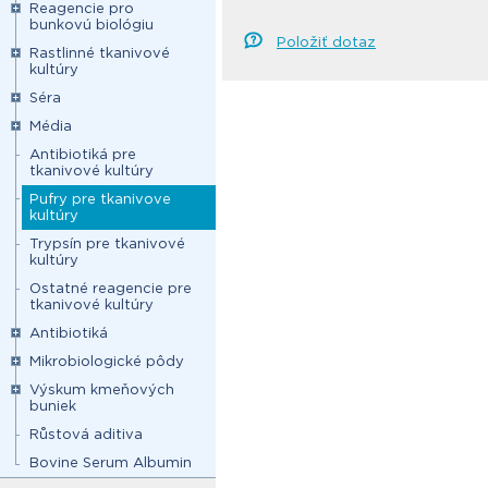
Reagencie pro
bunkovú biológiu
Položiť dotaz
Rastlinné tkanivové
kultúry
Séra
Média
Antibiotiká pre
tkanivové kultúry
Pufry pre tkanivove
kultúry
Trypsín pre tkanivové
kultúry
Ostatné reagencie pre
tkanivové kultúry
Antibiotiká
Mikrobiologické pôdy
Výskum kmeňových
buniek
Růstová aditiva
Bovine Serum Albumin