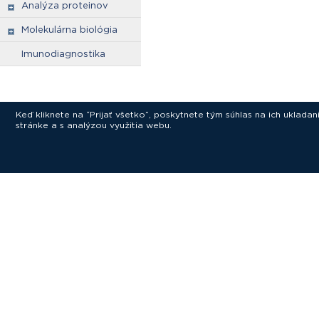
Analýza proteinov
Molekulárna biológia
Imunodiagnostika
Keď kliknete na “Prijať všetko”, poskytnete tým súhlas na ich uklad
stránke a s analýzou využitia webu.