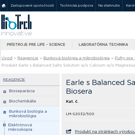
Zastupované spoločnosti
Technická podpora
Na stiahnutie
Karié
PRÍSTROJE PRE LIFE - SCIENCE
LABORATÓRNA TECHNIKA
Úvod
»
Reagencie
»
Bunková biológia a mikrobiológia
»
Pufry pre 
Produkt Earle s Balanced Salts Solution w/o Calcium w/o Magnesi
REAGENCIE
Earle s Balanced S
Biosera
Bioseparácia
Biochemikálie
Kat. č.
Bunková biológia a
LM-S2032/500
mikrobiológia
Elektrónová
mikroskopia
Produkt na stránkach výrobc