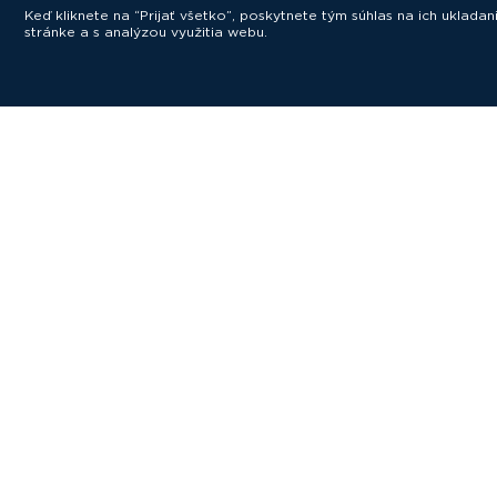
Keď kliknete na “Prijať všetko”, poskytnete tým súhlas na ich uklad
stránke a s analýzou využitia webu.