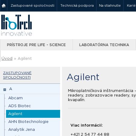
Zastupované spoločnosti
Technická podpora
Na stiahnutie
Karié
PRÍSTROJE PRE LIFE - SCIENCE
LABORATÓRNA TECHNIKA
Úvod
»
Agilent
ZASTUPOVANÉ
Agilent
SPOLOČNOSTI
A
Mikroplatničková inštrumentácia 
readery, zobrazovacie readery, s
Abcam
kvapalín.
ADS Biotec
Agilent
AHN Biotechnologie
Viac informácií:
Analytik Jena
+421 2 54 77 44 88