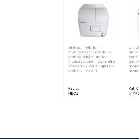
Unikátní hybridní
Uniká
multidetekční reader s
mulid
jednoduchými nebo
využí
vícenásobnými paralelními
délky
detektory využívající pří
monoc
volbě vlnové d...
mono
Kat. č.:
Kat. č.
NEO2
H1MF