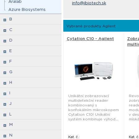
Aralab
info@ibiotech.sk
Azure Biosystems
B
Vybrané produkty Agilent
C
Cytation C10 - Agilent
Zobr
D
multi
Cytat
E
F
G
H
I
Unikátní zobrazovací
Revol
multidetekční reader
zobra
J
kombinovaný s
read
konfokálním mikroskopem
modu
L
Cytation C10! Unikátní
v des
systém kombinuje výhod...
miská
M
N
Kat. č.:
Kat. č.