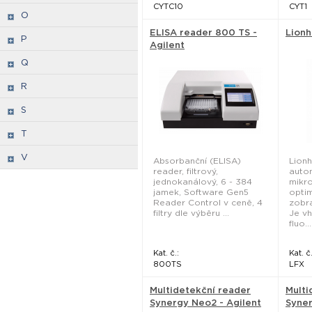
CYTC10
CYT1
O
ELISA reader 800 TS -
Lionh
P
Agilent
Q
R
S
T
V
Absorbanční (ELISA)
Lionh
reader, filtrový,
auto
jednokanálový, 6 - 384
mikr
jamek, Software Gen5
opti
Reader Control v ceně, 4
zobra
filtry dle výběru ...
Je v
fluo...
Kat. č.:
Kat. č.
800TS
LFX
Multidetekční reader
Multi
Synergy Neo2 - Agilent
Syner