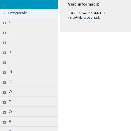
F
Viac informácií:
Fitzgerald
+421 2 54 77 44 88
info@ibiotech.sk
G
H
I
J
L
M
N
O
P
Q
R