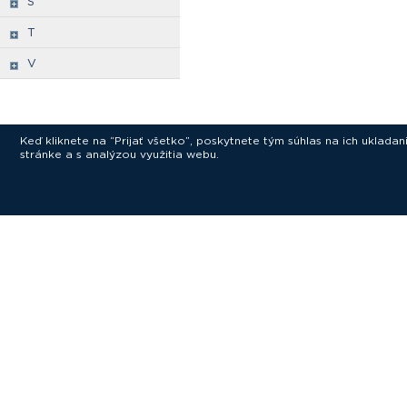
S
T
V
Keď kliknete na “Prijať všetko”, poskytnete tým súhlas na ich uklad
stránke a s analýzou využitia webu.