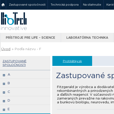
Zastupované spoločnosti
Technická podpora
Na stiahnutie
Karié
PRÍSTROJE PRE LIFE - SCIENCE
LABORATÓRNA TECHNIKA
Úvod
»
Podľa názvu - F
ZASTUPOVANÉ
Protilátky.sk
SPOLOČNOSTI
Zastupované sp
A
B
Fitzgerald je výrobca a dodávate
rekombinantných a prirodzených pr
C
a ďaľších reagencií. V súčasnos
zameraných prevažne na rakovinu,
D
a bunkovú biológiu, neurovedu, i
E