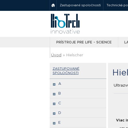
Zastupované spoločnosti
Technická p
PRÍSTROJE PRE LIFE - SCIENCE
L
Úvod
»
Hielscher
ZASTUPOVANÉ
Hie
SPOLOČNOSTI
A
Ultraz
B
C
D
Viac i
E