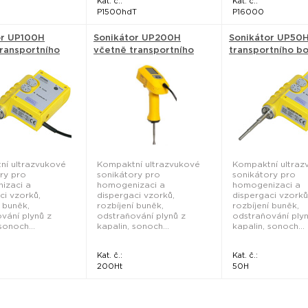
Kat. č.:
Kat. č.:
P1500hdT
P16000
or UP100H
Sonikátor UP200H
Sonikátor UP50
ransportního
včetně transportního
transportního bo
ielscher
boxu - Hielscher
Hielscher
ní ultrazvukové
Kompaktní ultrazvukové
Kompaktní ultraz
ry pro
sonikátory pro
sonikátory pro
izaci a
homogenizaci a
homogenizaci a
ci vzorků,
dispergaci vzorků,
dispergaci vzorků
í buněk,
rozbíjení buněk,
rozbíjení buněk,
vání plynů z
odstraňování plynů z
odstraňování plyn
sonoch...
kapalin, sonoch...
kapalin, sonoch...
Kat. č.:
Kat. č.:
200Ht
50H