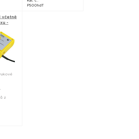
Kat. č.:
P500hdT
H včetně
xu -
vukové
,
ů z