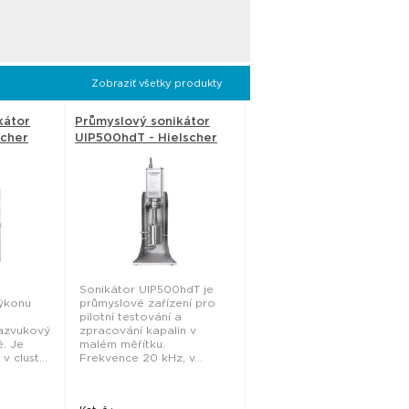
Zobraziť všetky produkty
kátor
Průmyslový sonikátor
scher
UIP500hdT - Hielscher
Sonikátor UIP500hdT je
ýkonu
průmyslové zařízení pro
pilotní testování a
razvukový
zpracování kapalin v
ě. Je
malém měřítku.
 clust...
Frekvence 20 kHz, v...