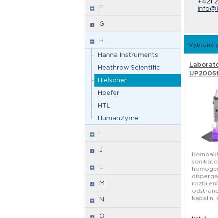
+421 
F
info@i
G
H
Vybrané p
Hanna Instruments
Laborato
Heathrow Scientific
UP200St 
Hielscher
Hoefer
HTL
HumanZyme
I
J
Kompakt
sonikáto
L
homogen
disperga
M
rozbíjen
odstraňo
kapalin, 
N
O