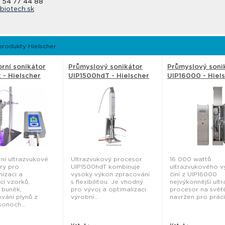
2 54 77 44 88
biotech.sk
rodukty Hielscher
rní sonikátor
Průmyslový sonikátor
Průmyslový soni
- Hielscher
UIP1500hdT - Hielscher
UIP16000 - Hiel
ní ultrazvukové
Ultrazvukový procesor
16 000 wattů
ry pro
UIP1500hdT kombinuje
ultrazvukového v
izaci a
vysoký výkon zpracování
činí z UIP16000
ci vzorků,
s flexibilitou. Je vhodný
nejvýkonnější ult
í buněk,
pro vývoj a optimalizaci
procesor na svět
vání plynů z
výrobní...
navržen pro práci v
sonoch...