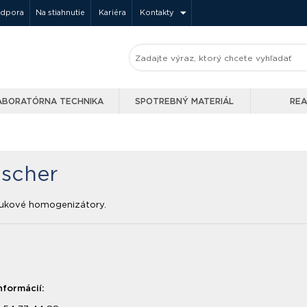
odpora
Na stiahnutie
Kariéra
Kontakty
ABORATÓRNA TECHNIKA
SPOTREBNÝ MATERIÁL
REA
lscher
vukové homogenizátory.
nformácií: