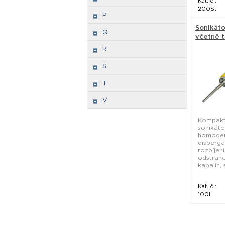
Kat. č.:
200St
P
Sonikát
Q
včetně t
boxu - H
R
S
T
V
Kompakt
sonikáto
homogen
disperga
rozbíjen
odstraňo
kapalin, 
Kat. č.:
100H