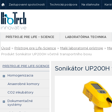
Zastupované spoločnosti
Technická podpora
Na stiahnutie
Karié
PRÍSTROJE PRE LIFE - SCIENCE
LABORATÓRNA TECHNIKA
Úvod
»
Prístroje pre Life-Science
»
Malé laboratorné prístroje
»
Mi
Produkt Sonikátor UP200H včetně transportního boxu
PRÍSTROJE PRE LIFE-SCIENCE
Sonikátor UP200H v
Homogenizacia
Anaerobné komory
CO2 inkubátory
Dokumentačné
systémy