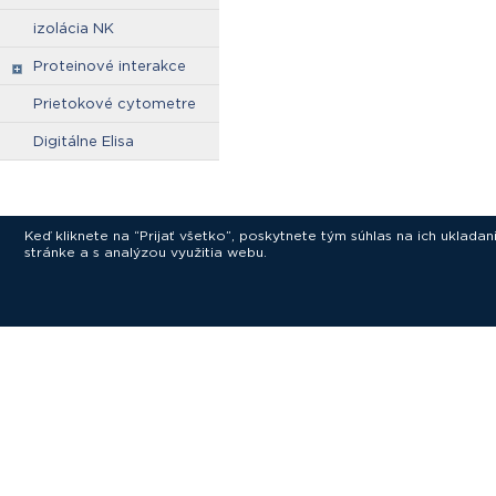
izolácia NK
Proteinové interakce
Prietokové cytometre
Digitálne Elisa
Keď kliknete na “Prijať všetko”, poskytnete tým súhlas na ich uklad
stránke a s analýzou využitia webu.