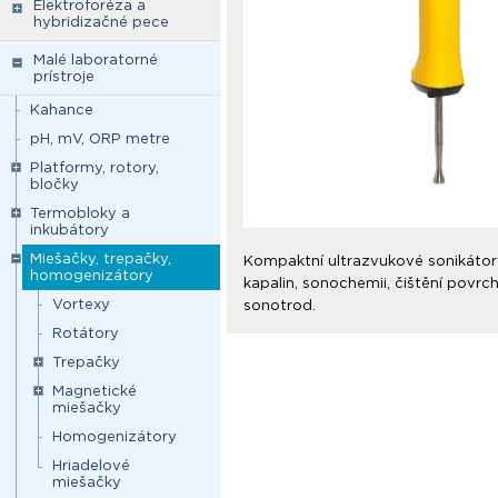
Elektroforéza a
hybridizačné pece
Malé laboratorné
prístroje
Kahance
pH, mV, ORP metre
Platformy, rotory,
bločky
Termobloky a
inkubátory
Miešačky, trepačky,
Kompaktní ultrazvukové sonikátory
homogenizátory
kapalin, sonochemii, čištění povrc
Vortexy
sonotrod.
Rotátory
Trepačky
Magnetické
miešačky
Homogenizátory
Hriadelové
miešačky