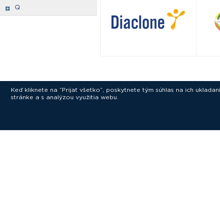
Q
Keď kliknete na “Prijať všetko”, poskytnete tým súhlas na ich uklad
stránke a s analýzou využitia webu.