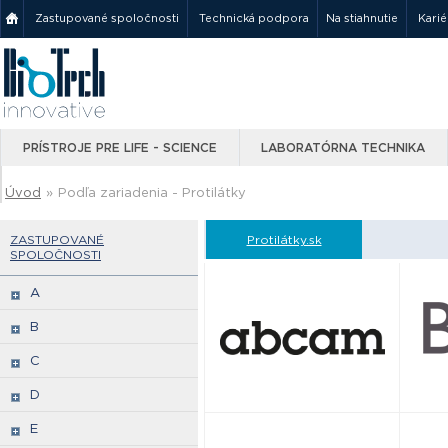
Zastupované spoločnosti
Technická podpora
Na stiahnutie
Karié
PRÍSTROJE PRE LIFE - SCIENCE
LABORATÓRNA TECHNIKA
Úvod
»
Podľa zariadenia - Protilátky
ZASTUPOVANÉ
Protilátky.sk
SPOLOČNOSTI
A
B
C
D
E