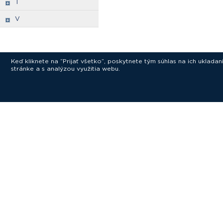
T
V
Keď kliknete na “Prijať všetko”, poskytnete tým súhlas na ich uklad
stránke a s analýzou využitia webu.