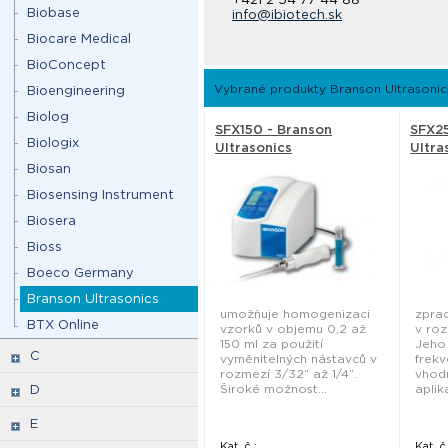
Biobase
info@ibiotech.sk
Biocare Medical
BioConcept
Vybrané produkty Branson Ultrasonic
Bioengineering
Biolog
SFX150 - Branson
SFX25
Biologix
Ultrasonics
Ultra
Biosan
Biosensing Instrument
Biosera
Bioss
Boeco Germany
Branson Ultrasonics
umožňuje homogenizaci
zpra
BTX Online
vzorků v objemu 0,2 až
v roz
150 ml za použití
Jeho
C
vyměnitelných nástavců v
frekv
rozmezí 3/32“ až 1/4“.
vhod
Široké možnost...
aplik
D
E
Kat. č.:
Kat. č.