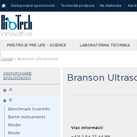
Zastupované spoločnosti
Technická podpora
Na stiahnutie
Karié
PRÍSTROJE PRE LIFE - SCIENCE
LABORATÓRNA TECHNIKA
Úvod
»
Branson Ultrasonics
ZASTUPOVANÉ
Branson Ultras
SPOLOČNOSTI
A
B
Benchmark Scientific
Bertin Instruments
Binder
Viac informácií:
BioAir
+421 2 54 77 44 88