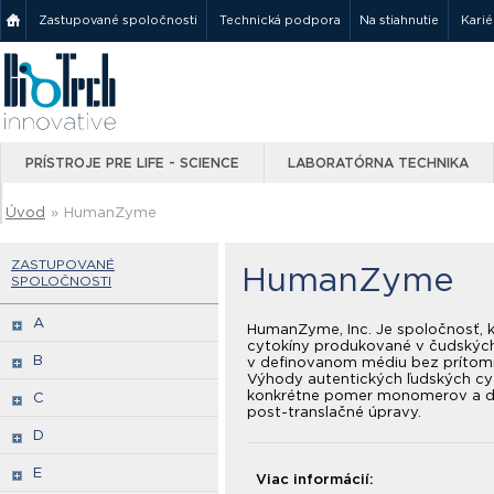
Zastupované spoločnosti
Technická podpora
Na stiahnutie
Karié
PRÍSTROJE PRE LIFE - SCIENCE
LABORATÓRNA TECHNIKA
Úvod
»
HumanZyme
ZASTUPOVANÉ
HumanZyme
SPOLOČNOSTI
A
HumanZyme, Inc. Je spoločnosť, 
cytokíny produkované v čudských
B
v definovanom médiu bez prítomno
Výhody autentických ľudských cyto
konkrétne pomer monomerov a dim
C
post-translačné úpravy.
D
E
Viac informácií: