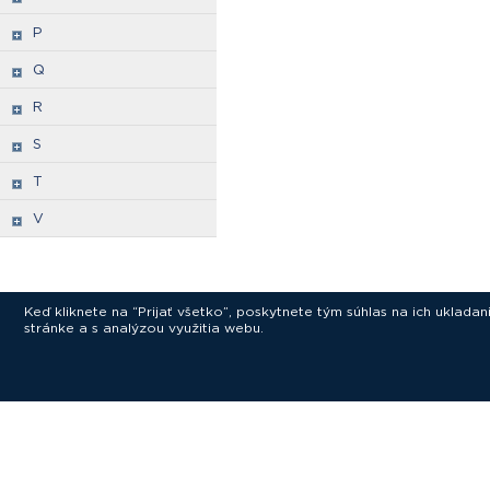
P
Q
R
S
T
V
Keď kliknete na “Prijať všetko”, poskytnete tým súhlas na ich uklad
stránke a s analýzou využitia webu.