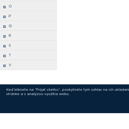
O
P
Q
R
S
T
V
Keď kliknete na “Prijať všetko”, poskytnete tým súhlas na ich uklad
stránke a s analýzou využitia webu.