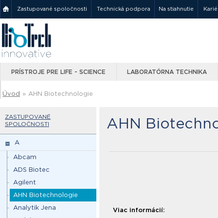
Zastupované spoločnosti
Technická podpora
Na stiahnutie
Karié
PRÍSTROJE PRE LIFE - SCIENCE
LABORATÓRNA TECHNIKA
Úvod
»
AHN Biotechnologie
ZASTUPOVANÉ
AHN Biotechno
SPOLOČNOSTI
A
Abcam
ADS Biotec
Agilent
AHN Biotechnologie
Analytik Jena
Viac informácií: