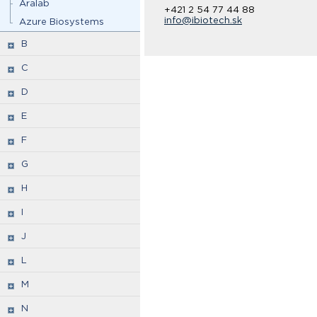
Aralab
+421 2 54 77 44 88
info@ibiotech.sk
Azure Biosystems
B
C
D
E
F
G
H
I
J
L
M
N