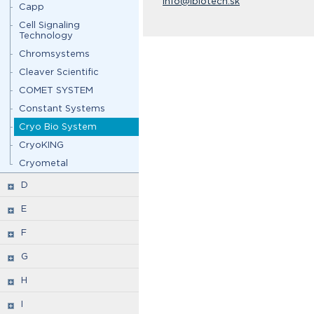
info@ibiotech.sk
Capp
Cell Signaling
Technology
Chromsystems
Cleaver Scientific
COMET SYSTEM
Constant Systems
Cryo Bio System
CryoKING
Cryometal
D
E
F
G
H
I