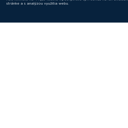
stránke a s analýzou využitia webu.