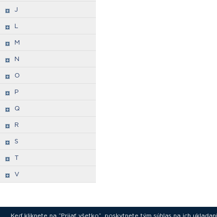
J
L
M
N
O
P
Q
R
S
T
V
Keď kliknete na “Prijať všetko”, poskytnete tým súhlas na ich uklad