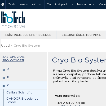
Zastupované spoločnosti
Technická podpora
Na stiahnutie
Karié
PRÍSTROJE PRE LIFE - SCIENCE
LABORATÓRNA TECHNIKA
Úvod
»
Cryo Bio System
ZASTUPOVANÉ
Cryo Bio Syst
SPOLOČNOSTI
A
Firma Cryo Bio System dodáva uni
nie len v kvapalnej podobe tekuté
B
skúmavky ä sú vyrábané zo špeci
patentovaného plastu.
C
Calibre Scientific
Viac informácií:
CANDOR Bioscience
GmbH
+421 2 54 77 44 88