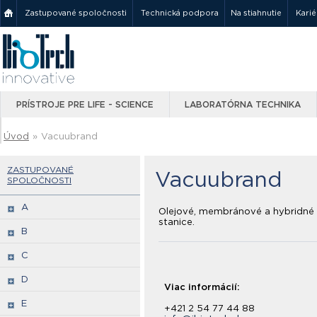
Zastupované spoločnosti
Technická podpora
Na stiahnutie
Karié
PRÍSTROJE PRE LIFE - SCIENCE
LABORATÓRNA TECHNIKA
Úvod
»
Vacuubrand
ZASTUPOVANÉ
Vacuubrand
SPOLOČNOSTI
A
Olejové, membránové a hybridné
stanice.
B
C
D
Viac informácií:
E
+421 2 54 77 44 88