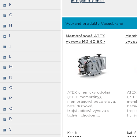
info@ibiotech.sk
F
G
Vybrané produkty Vacuubrand
H
I
Membránová ATEX
Memb
výveva MD 4C EX -
výve
J
Vacuubrand
- Vac
L
M
N
O
ATEX chemicky odolná
ATEX
(PTFE membrány),
(PTF
P
membránová bezolejová,
memb
bezúdržbová,
bezú
Q
trojstupňová výveva s
trojs
tichým chodom....
tichý
R
S
Kat. č.:
Kat. č.