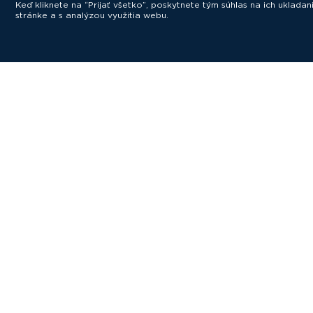
Keď kliknete na “Prijať všetko”, poskytnete tým súhlas na ich uklad
stránke a s analýzou využitia webu.