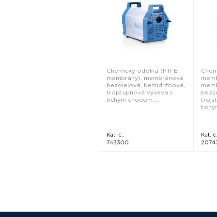
Chemicky odolná (PTFE
Chem
membrány), membránová
memb
bezolejová, bezúdržbová,
memb
trojstupňová výveva s
bezú
tichým chodom....
trojs
tichý
Kat. č.:
Kat. č.
743300
2074