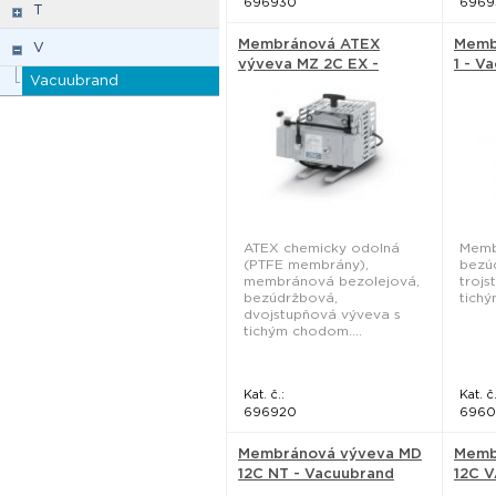
696930
6969
T
Membránová ATEX
Memb
V
výveva MZ 2C EX -
1 - V
Vacuubrand
Vacuubrand
ATEX chemicky odolná
Memb
(PTFE membrány),
bezú
membránová bezolejová,
trojs
bezúdržbová,
tichý
dvojstupňová výveva s
tichým chodom....
Kat. č.:
Kat. č.
696920
696
Membránová výveva MD
Memb
12C NT - Vacuubrand
12C V
Vacu