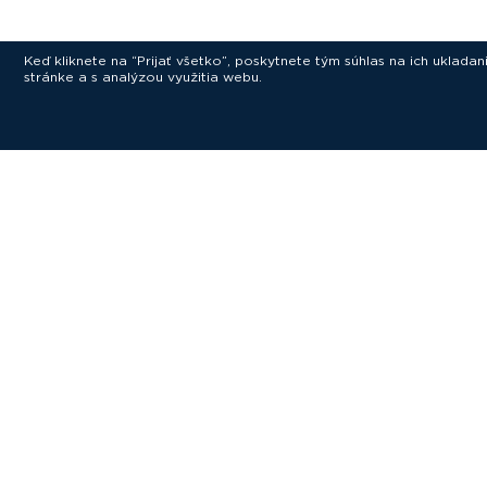
Keď kliknete na “Prijať všetko”, poskytnete tým súhlas na ich uklad
stránke a s analýzou využitia webu.