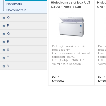
Hlubokomrazicí box ULT
Hlubo
Nordmark
C400 - Nordic Lab
C75 -
Novoprotein
O
P
Q
R
Pultový hlubokomrazící
Pulto
S
box s jedním
box s
kompresorem a minimální
komp
teplotou -86°C.
teplo
T
Užitný objem 368 litrů.
Užitn
Velmi nízká spotřeb...
Velmi
V
Kat. č.:
Kat. č.
N113004
N1130