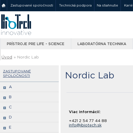
Zastupované spoločnosti
Technická podpora
Na stiahnutie
Karié
PRÍSTROJE PRE LIFE - SCIENCE
LABORATÓRNA TECHNIKA
Úvod
»
Nordic Lab
ZASTUPOVANÉ
Nordic Lab
SPOLOČNOSTI
A
B
C
Viac informácií:
D
+421 2 54 77 44 88
info@ibiotech.sk
E