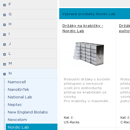
F
Vybrané produkty Nordic Lab
G
H
Držáky na krabičky -
Držák
Nordic Lab
pulto
I
Lab
J
L
M
N
Robustní držáky s bočním
Robu
Namocell
přístupem z nerezové
přís
oceli pro jednoduchý
oceli
NanoEnTek
přístup ke krabičkám se
příst
vzorky.
vzor
National Lab
Pro krabičky o maximáln...
pulto
Neptec
New England Biolabs
Kat. č.:
Kat. č.
Nexcelom
US-Racks
C-Rac
Nordic Lab