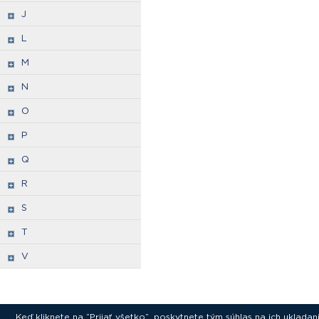
J
L
M
N
O
P
Q
R
S
T
V
Keď kliknete na “Prijať všetko”, poskytnete tým súhlas na ich uklad