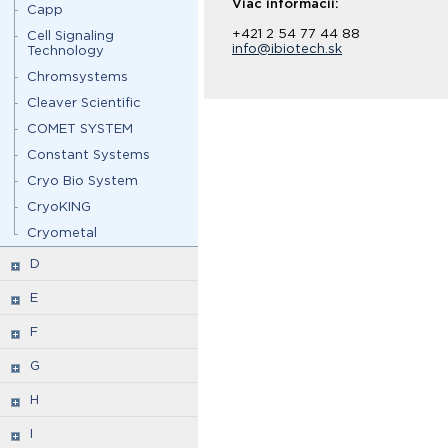
Viac informácií:
Capp
+421 2 54 77 44 88
Cell Signaling
info@ibiotech.sk
Technology
Chromsystems
Cleaver Scientific
COMET SYSTEM
Constant Systems
Cryo Bio System
CryoKING
Cryometal
D
E
F
G
H
I