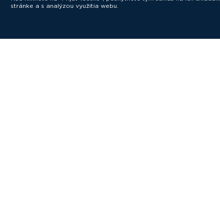
stránke a s analýzou využitia webu.