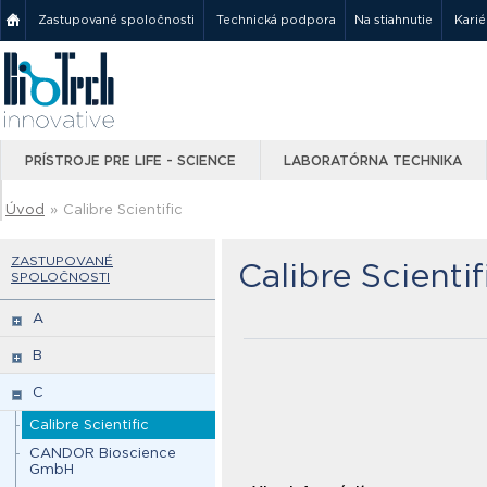
Zastupované spoločnosti
Technická podpora
Na stiahnutie
Karié
PRÍSTROJE PRE LIFE - SCIENCE
LABORATÓRNA TECHNIKA
Úvod
»
Calibre Scientific
ZASTUPOVANÉ
Calibre Scientif
SPOLOČNOSTI
A
B
C
Calibre Scientific
CANDOR Bioscience
GmbH