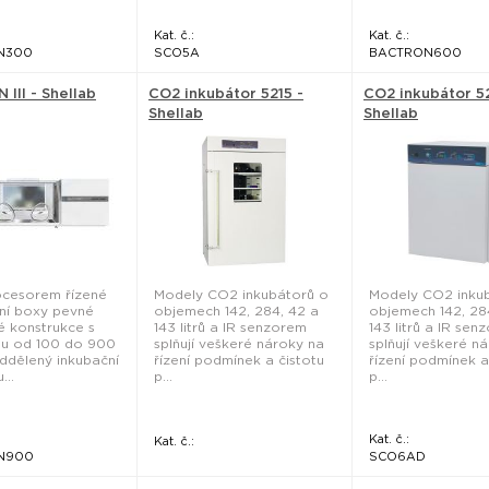
Kat. č.:
Kat. č.:
N300
SCO5A
BACTRON600
III - Shellab
CO2 inkubátor 5215 -
CO2 inkubátor 5
Shellab
Shellab
ocesorem řízené
Modely CO2 inkubátorů o
Modely CO2 inku
ní boxy pevné
objemech 142, 284, 42 a
objemech 142, 28
 konstrukce s
143 litrů a IR senzorem
143 litrů a IR sen
ou od 100 do 900
splňují veškeré nároky na
splňují veškeré n
ddělený inkubační
řízení podmínek a čistotu
řízení podmínek a
...
p...
p...
Kat. č.:
Kat. č.:
N900
SCO6AD