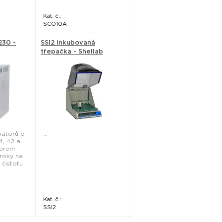
Kat. č.:
SCO10A
230 -
SSI2 inkubovaná
třepačka - Shellab
bátorů o
...
4, 42 a
zorem
ároky na
 čistotu
Kat. č.:
SSI2