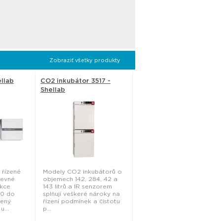
Zobraziť všetky produkty
llab
CO2 inkubátor 3517 -
Shellab
 řízené
Modely CO2 inkubátorů o
pevné
objemech 142, 284, 42 a
ukce
143 litrů a IR senzorem
00 do
splňují veškeré nároky na
lený
řízení podmínek a čistotu
u...
p...