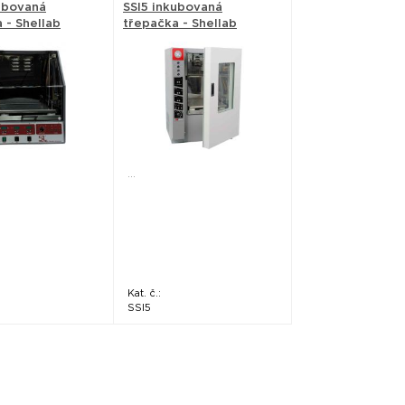
ubovaná
SSI5 inkubovaná
 - Shellab
třepačka - Shellab
...
Kat. č.:
SSI5