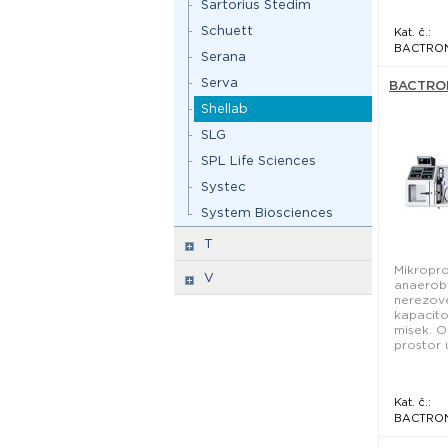
Sartorius Stedim
Schuett
Kat. č.:
BACTRO
Serana
Serva
BACTRON 
Shellab
SLG
SPL Life Sciences
Systec
System Biosciences
T
Mikropr
V
anaerob
nerezové
kapacit
misek. O
prostor u
Kat. č.:
BACTRO