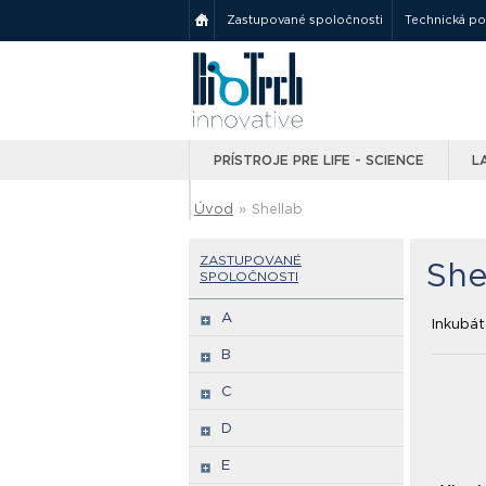
Zastupované spoločnosti
Technická p
PRÍSTROJE PRE LIFE - SCIENCE
L
Úvod
»
Shellab
ZASTUPOVANÉ
She
SPOLOČNOSTI
A
Inkubát
B
C
D
E