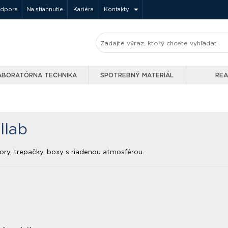
odpora
Na stiahnutie
Kariéra
Kontakty
ABORATÓRNA TECHNIKA
SPOTREBNÝ MATERIÁL
REA
llab
ory, trepačky, boxy s riadenou atmosférou.