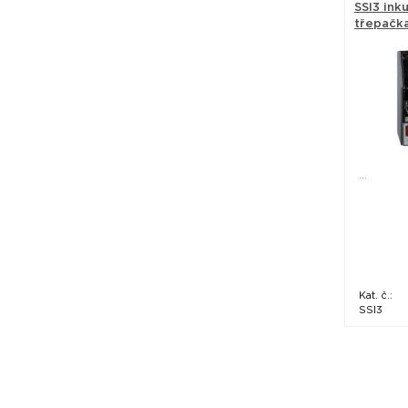
SSI3 ink
třepačka
...
Kat. č.:
SSI3