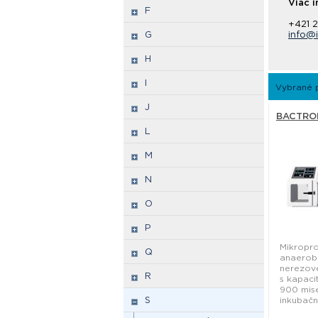
Viac i
F
+421 
G
info@i
H
I
Vybrané 
J
BACTRON 
L
M
N
O
P
Mikropr
Q
anaerob
nerezov
R
s kapaci
900 mis
S
inkubační