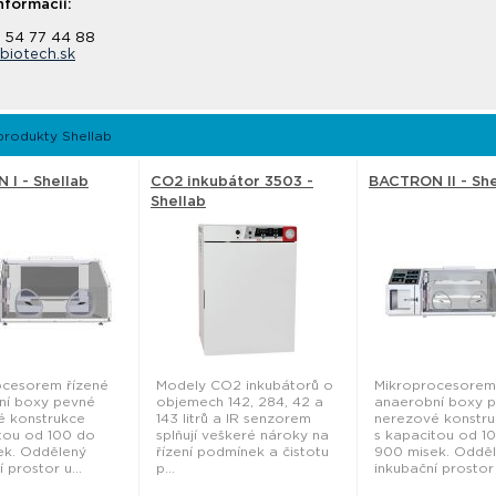
nformácií:
2 54 77 44 88
biotech.sk
produkty Shellab
I - Shellab
CO2 inkubátor 3503 -
BACTRON II - She
Shellab
ocesorem řízené
Modely CO2 inkubátorů o
Mikroprocesorem
ní boxy pevné
objemech 142, 284, 42 a
anaerobní boxy 
é konstrukce
143 litrů a IR senzorem
nerezové konstr
tou od 100 do
splňují veškeré nároky na
s kapacitou od 1
ek. Oddělený
řízení podmínek a čistotu
900 misek. Oddě
 prostor u...
p...
inkubační prostor 