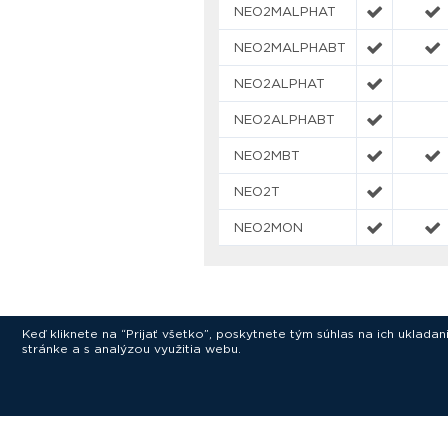
NEO2MALPHAT
NEO2MALPHABT
NEO2ALPHAT
NEO2ALPHABT
NEO2MBT
NEO2T
NEO2MON
Keď kliknete na “Prijať všetko”, poskytnete tým súhlas na ich uklad
stránke a s analýzou využitia webu.