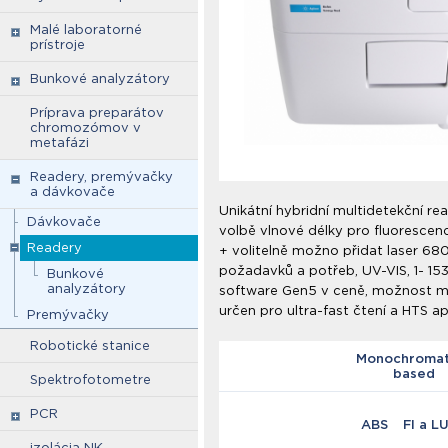
Malé laboratorné
prístroje
Bunkové analyzátory
Príprava preparátov
chromozómov v
metafázi
Readery, premývačky
a dávkovače
Unikátní hybridní multidetekční re
Dávkovače
volbě vlnové délky pro fluorescenci
Readery
+ volitelně možno přidat laser 680
požadavků a potřeb, UV-VIS, 1- 153
Bunkové
analyzátory
software Gen5 v ceně, možnost měř
určen pro ultra-fast čtení a HTS ap
Premývačky
Robotické stanice
Monochromat
based
Spektrofotometre
PCR
ABS
FI a L
izolácia NK