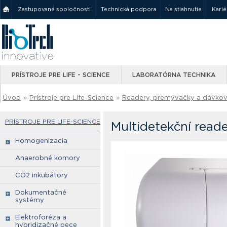
Zastupované spoločnosti
Technická podpora
Na stiahnutie
Karié
PRÍSTROJE PRE LIFE - SCIENCE
LABORATÓRNA TECHNIKA
Úvod
»
Prístroje pre Life-Science
»
Readery, premývačky a dávko
PRÍSTROJE PRE LIFE-SCIENCE
Multidetekční read
Homogenizacia
Anaerobné komory
CO2 inkubátory
Dokumentačné
systémy
Elektroforéza a
hybridizačné pece