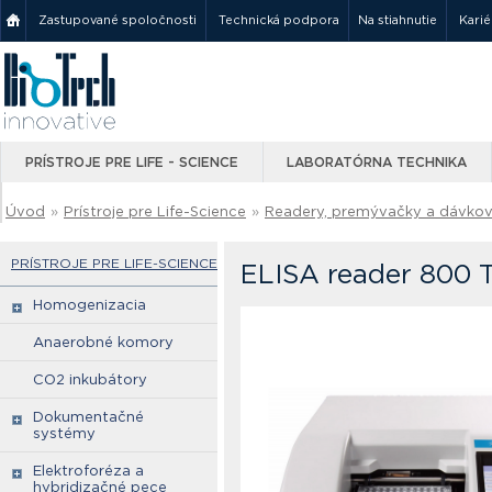
Zastupované spoločnosti
Technická podpora
Na stiahnutie
Karié
PRÍSTROJE PRE LIFE - SCIENCE
LABORATÓRNA TECHNIKA
Úvod
»
Prístroje pre Life-Science
»
Readery, premývačky a dávko
PRÍSTROJE PRE LIFE-SCIENCE
ELISA reader 800 T
Homogenizacia
Anaerobné komory
CO2 inkubátory
Dokumentačné
systémy
Elektroforéza a
hybridizačné pece