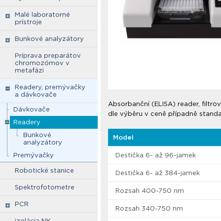
Malé laboratorné
prístroje
Bunkové analyzátory
Príprava preparátov
chromozómov v
metafázi
Readery, premývačky
a dávkovače
Absorbanční (ELISA) reader, filtro
Dávkovače
dle výběru v ceně případně standa
Readery
Bunkové
Model
analyzátory
Premývačky
Destička 6- až 96-jamek
Robotické stanice
Destička 6- až 384-jamek
Spektrofotometre
Rozsah 400-750 nm
PCR
Rozsah 340-750 nm
izolácia NK