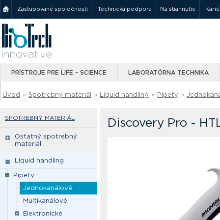
Zastupované spoločnosti
Technická podpora
Na stiahnutie
Karié
PRÍSTROJE PRE LIFE - SCIENCE
LABORATÓRNA TECHNIKA
Úvod
»
Spotrebný materiál
»
Liquid handling
»
Pipety
»
Jednokan
SPOTREBNÝ MATERIÁL
Discovery Pro - HT
Ostatný spotrebný
materiál
Liquid handling
Pipety
Jednokanálové
Multikanálové
Elektronické