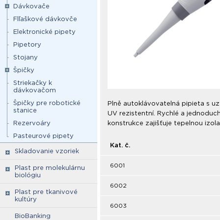
Dávkovače
Flľaškové dávkovče
Elektronické pipety
Pipetory
Stojany
Špičky
Striekačky k
dávkovačom
Špičky pre robotické
Plně autoklávovatelná pipieta s u
stanice
UV rezistentní. Rychlé a jednoduc
Rezervoáry
konstrukce zajišťuje tepelnou izolac
Pasteurové pipety
Kat. č.
Skladovanie vzoriek
6001
Plast pre molekulárnu
biológiu
6002
Plast pre tkanivové
kultúry
6003
BioBanking