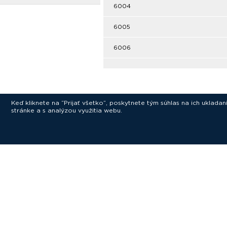
6004
6005
6006
Keď kliknete na “Prijať všetko”, poskytnete tým súhlas na ich uklad
stránke a s analýzou využitia webu.