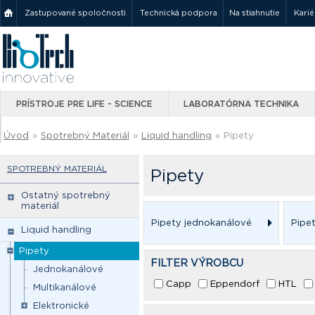
Zastupované spoločnosti
Technická podpora
Na stiahnutie
Karié
PRÍSTROJE PRE LIFE - SCIENCE
LABORATÓRNA TECHNIKA
Úvod
»
Spotrebný Materiál
»
Liquid handling
»
Pipety
SPOTREBNÝ MATERIÁL
Pipety
Ostatný spotrebný
materiál
Pipety jednokanálové
Pipe
Liquid handling
Pipety
FILTER VÝROBCU
Jednokanálové
Capp
Eppendorf
HTL
Multikanálové
Elektronické