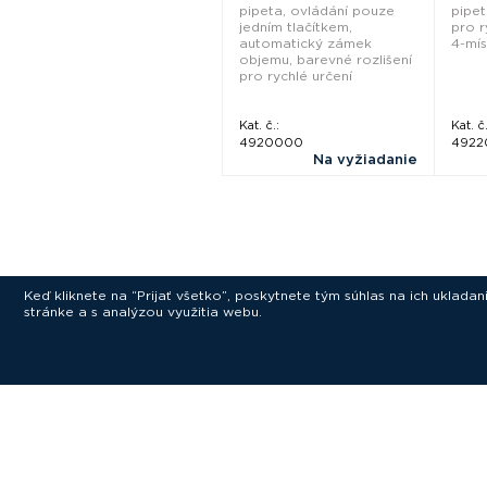
pipeta, ovládání pouze
pipet
jedním tlačítkem,
pro r
automatický zámek
4-mís
objemu, barevné rozlišení
pro rychlé určení
Kat. č.:
Kat. č.
4920000
4922
Na vyžiadanie
Keď kliknete na “Prijať všetko”, poskytnete tým súhlas na ich uklad
stránke a s analýzou využitia webu.