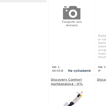
Řada
je v
bare
stand
prog
ergo
Dlou
Kat. č.:
Kat. č.
Na vyžiadanie
SK-03-B
M
Discovery Comfort
Disco
multikanálová - HTL