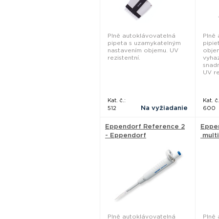
Plně autoklávovatelná
Plně
pipeta s uzamykatelným
pipi
nastavením objemu. UV
obje
rezistentní.
vyhaz
snadn
UV re
Kat. č.:
Kat. č.
Na vyžiadanie
512
600
Eppendorf Reference 2
Eppe
- Eppendorf
multi
Eppe
Plně autoklávovatelná
Plně