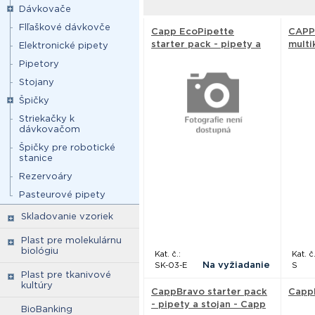
Dávkovače
Flľaškové dávkovče
Capp EcoPipette
CAPP
starter pack - pipety a
multi
Elektronické pipety
stojan - Capp
Capp
Pipetory
Stojany
Špičky
Striekačky k
dávkovačom
Špičky pre robotické
stanice
Rezervoáry
Pasteurové pipety
Skladovanie vzoriek
Plast pre molekulárnu
biológiu
Kat. č.:
Kat. č.
Na vyžiadanie
SK-03-E
S
Plast pre tkanivové
kultúry
CappBravo starter pack
Capp
- pipety a stojan - Capp
BioBanking