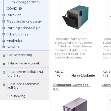
mikroorganizmov
COVID-19
Rukavice
Plast pre imunoassay
Patológia/histológia
Mikrobiológia
Homogenizátory typu
Homo
Analytika
Stomacher s plnou nebo
Stom
průhlednou čelní stěnou,
průhl
ostatné
možnost displeje pro
možno
zobrazení času, pro
zobra
Liquid handling
vzorky do objemu
vzor
Skladovanie vzoriek
Plast pre molekulárnu
Kat. č.:
Kat. č.
biológiu
Na vyžiadanie
470
475
Plast pre tkanivové
Stomacher Compact -
Stoma
kultúry
IUL
BioBanking