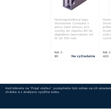
Homogenizátory typu
Homo
Stomacher Compact s
Stom
plnou čelní stěnou, pro
průhl
vzorky do objemu 80 ml,
možno
digitálním časovačem od
zobra
10 do 90s neb
vzor
Kat. č.:
Kat. č.
Na vyžiadanie
85
420
Keď kliknete na “Prijať všetko”, poskytnete tým súhlas na ich uklad
stránke a s analýzou využitia webu.