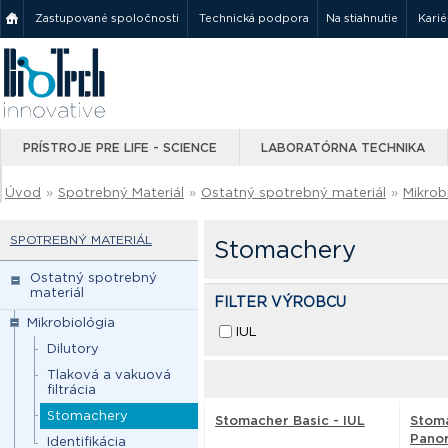
Zastupované spoločnosti
Technická podpora
Na stiahnutie
Karié
PRÍSTROJE PRE LIFE - SCIENCE
LABORATÓRNA TECHNIKA
Úvod
»
Spotrebný Materiál
»
Ostatný spotrebný materiál
»
Mikrob
SPOTREBNÝ MATERIÁL
Stomachery
Ostatný spotrebný
materiál
FILTER VÝROBCU
Mikrobiológia
IUL
Dilutory
Tlaková a vakuová
filtrácia
Stomachery
Stomacher Basic - IUL
Stoma
Panor
Identifikácia