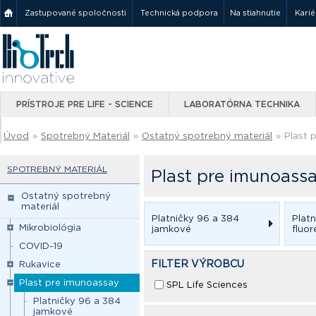
Zastupované spoločnosti
Technická podpora
Na stiahnutie
Karié
PRÍSTROJE PRE LIFE - SCIENCE
LABORATÓRNA TECHNIKA
Úvod
»
Spotrebný Materiál
»
Ostatný spotrebný materiál
»
Plast 
SPOTREBNÝ MATERIÁL
Plast pre imunoass
Ostatný spotrebný
materiál
Platničky 96 a 384
Platn
Mikrobiológia
jamkové
fluor
COVID-19
FILTER VÝROBCU
Rukavice
Plast pre imunoassay
SPL Life Sciences
Platničky 96 a 384
jamkové