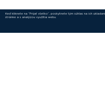
Keď kliknete na “Prijať všetko”, poskytnete tým súhlas na ich uklad
stránke a s analýzou využitia webu.