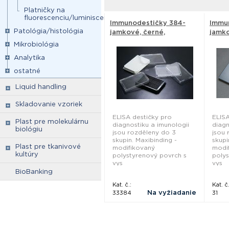
Platničky na
fluorescenciu/luminiscenciu
Immunodestičky 384-
Immu
Patológia/histológia
jamkové, černé,
jamko
UNIBINDING - SPL Life
SPL L
Mikrobiológia
Sciences
Analytika
ostatné
Liquid handling
Skladovanie vzoriek
ELISA destičky pro
ELISA
Plast pre molekulárnu
diagnostiku a imunologii
diagn
biológiu
jsou rozděleny do 3
jsou 
skupin. Maxibinding -
skupi
Plast pre tkanivové
modifikovaný
modi
kultúry
polystyrenový povrch s
polys
vys
vys
BioBanking
Kat. č.:
Kat. č.
Na vyžiadanie
33384
31