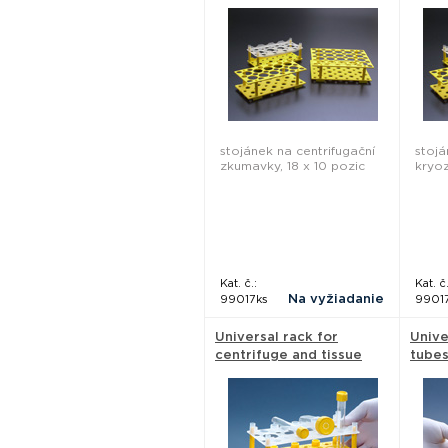
50 ml, 1 piece - Techno
ml, 4
Plastic Products
Plast
stojánek na centrifugační
stojá
zkumavky, 18 x 10 pozic
kryo
Kat. č.:
Kat. č.
Na vyžiadanie
99017ks
9901
Universal rack for
Unive
centrifuge and tissue
tubes
culture tubes, 28 pieces
Plast
- Techno Plastic
Products