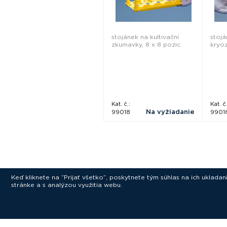
stojánek na kultivační
stojá
zkumavky, 8 x 8 pozic
kryo
Kat. č.:
Kat. č.
Na vyžiadanie
99018
9901
Keď kliknete na “Prijať všetko”, poskytnete tým súhlas na ich uklad
stránke a s analýzou využitia webu.