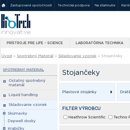
Zastupované spoločnosti
Technická podpora
Na stiahnutie
Karié
PRÍSTROJE PRE LIFE - SCIENCE
LABORATÓRNA TECHNIKA
Úvod
»
Spotrebný Materiál
»
Skladovanie vzoriek
»
Stojančeky
SPOTREBNÝ MATERIÁL
Stojančeky
Ostatný spotrebný
materiál
Plastové stojánky
Drát
Liquid handling
Skladovanie vzoriek
FILTER VÝROBCU
Skúmavky
Heathrow Scientific
Techno P
Depwell dosky
Krabičky