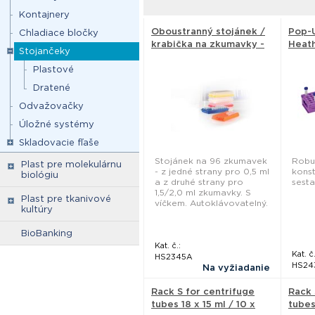
Kontajnery
Oboustranný stojánek /
Pop-U
Chladiace bločky
krabička na zkumavky -
Heath
Stojančeky
Heathrow Scientific
Plastové
Dratené
Odvažovačky
Úložné systémy
Skladovacie fľaše
Stojánek na 96 zkumavek
Robu
Plast pre molekulárnu
- z jedné strany pro 0,5 ml
kons
biológiu
a z druhé strany pro
sesta
1,5/2,0 ml zkumavky. S
Plast pre tkanivové
víčkem. Autoklávovatelný.
kultúry
BioBanking
Kat. č.:
Kat. č.
HS2345A
HS24
Na vyžiadanie
Rack S for centrifuge
Rack 
tubes 18 x 15 ml / 10 x
tubes