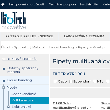
Zastupované spoločnosti
Technická podpora
Na stiahnutie
Karié
PRÍSTROJE PRE LIFE - SCIENCE
LABORATÓRNA TECHNIKA
Úvod
»
Spotrebný Materiál
»
Liquid handling
»
Pipety
»
Pipety mul
SPOTREBNÝ MATERIÁL
Pipety multikanálov
Ostatný spotrebný
materiál
FILTER VÝROBCU
Liquid handling
Capp
Eppendorf
HTL
Pipety
Jednokanálové
Multikanálové
CAPP Solo
Disc
Elektronické
multikanálové pipety -
multi