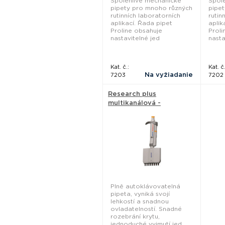
Spolehlivé mechanické
Spol
pipety pro mnoho různých
pipe
rutinních laboratorních
rutin
aplikací. Řada pipet
aplik
Proline obsahuje
Proli
nastavitelné jed
nasta
Kat. č.:
Kat. č.
Na vyžiadanie
7203
7202
Research plus
multikanálová -
Eppendorf
Plně autoklávovatelná
pipeta, vyniká svojí
lehkostí a snadnou
ovladatelností. Snadné
rozebrání krytu,
jednoduché vyjmutí jed