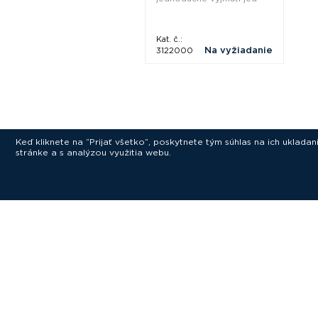
Kat. č.:
Na vyžiadanie
3122000
Keď kliknete na “Prijať všetko”, poskytnete tým súhlas na ich uklad
stránke a s analýzou využitia webu.