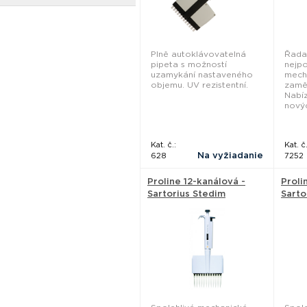
Plně autoklávovatelná
Řada
pipeta s možností
nejpo
uzamykání nastaveného
mecha
objemu. UV rezistentní.
zamě
Nabíz
nový
Kat. č.:
Kat. č.
Na vyžiadanie
628
7252
Proline 12-kanálová -
Proli
Sartorius Stedim
Sarto