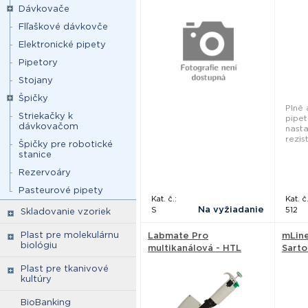
Capp
Dávkovače
Flľaškové dávkovče
Elektronické pipety
Pipetory
Stojany
Špičky
Plně
Striekačky k
pipe
dávkovačom
nast
rezis
Špičky pre robotické
stanice
Rezervoáry
Pasteurové pipety
Kat. č.:
Kat. č.
Na vyžiadanie
S
512
Skladovanie vzoriek
Plast pre molekulárnu
Labmate Pro
mLine
biológiu
multikanálová - HTL
Sarto
Plast pre tkanivové
kultúry
BioBanking