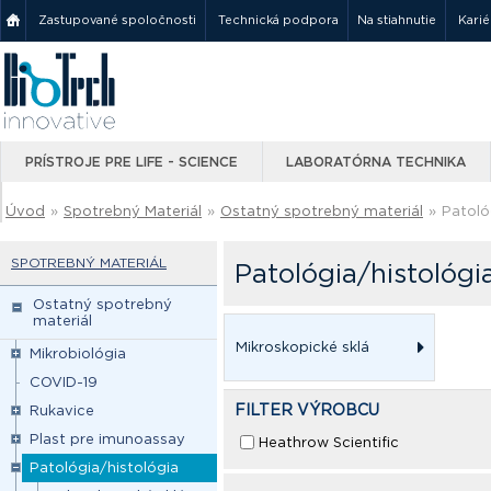
Zastupované spoločnosti
Technická podpora
Na stiahnutie
Karié
PRÍSTROJE PRE LIFE - SCIENCE
LABORATÓRNA TECHNIKA
Úvod
»
Spotrebný Materiál
»
Ostatný spotrebný materiál
»
Patoló
SPOTREBNÝ MATERIÁL
Patológia/histológi
Ostatný spotrebný
materiál
Mikroskopické sklá
Mikrobiológia
COVID-19
FILTER VÝROBCU
Rukavice
Plast pre imunoassay
Heathrow Scientific
Patológia/histológia