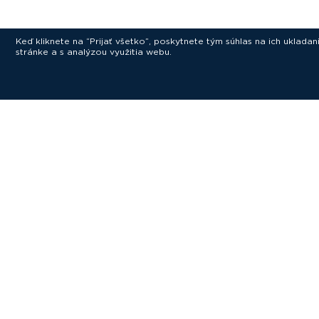
Keď kliknete na “Prijať všetko”, poskytnete tým súhlas na ich uklad
stránke a s analýzou využitia webu.