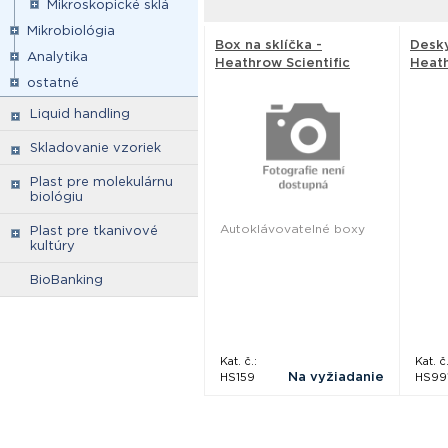
Mikroskopické sklá
Mikrobiológia
Box na sklíčka -
Desky
Analytika
Heathrow Scientific
Heath
ostatné
Liquid handling
Skladovanie vzoriek
Plast pre molekulárnu
biológiu
Autoklávovatelné boxy
Plast pre tkanivové
kultúry
BioBanking
Kat. č.:
Kat. č.
Na vyžiadanie
HS159
HS99