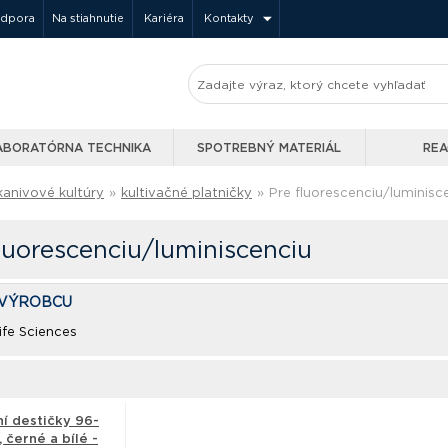
odpora
Na stiahnutie
Kariéra
Kontakty
ABORATÓRNA TECHNIKA
SPOTREBNÝ MATERIÁL
REA
kanivové kultúry
»
kultivačné platničky
»
Pre fluorescenciu/luminisc
luorescenciu/luminiscenciu
 VÝROBCU
ife Sciences
ní destičky 96-
 černé a bílé -