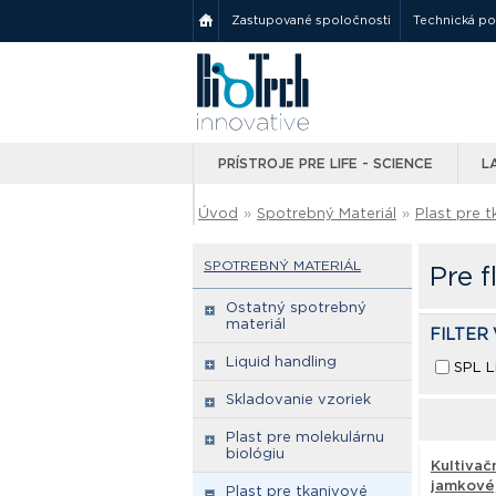
Zastupované spoločnosti
Technická p
PRÍSTROJE PRE LIFE - SCIENCE
L
Úvod
»
Spotrebný Materiál
»
Plast pre t
SPOTREBNÝ MATERIÁL
Pre f
Ostatný spotrebný
materiál
FILTER
Liquid handling
SPL L
Skladovanie vzoriek
Plast pre molekulárnu
biológiu
Kultivač
jamkové,
Plast pre tkanivové