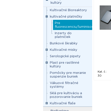
SPL Life
kultúry
Kultivačné Bioreaktory
kultivačné platničky
Pre
fluorescenciu/luminiscenciu
Inzerty do
platničiek
Bunkové škrabky
Kultivačné misky
Serologické pipety
Plast pre rastlinné
kultúry
Kat. č.:
Pomôcky pre meranie
30
suspenzie buniek
Vákuové filtračné
systémy
Sklá pre kultiváciu a
pozorovanie buniek
Kultivačné fľaše
BioBanking