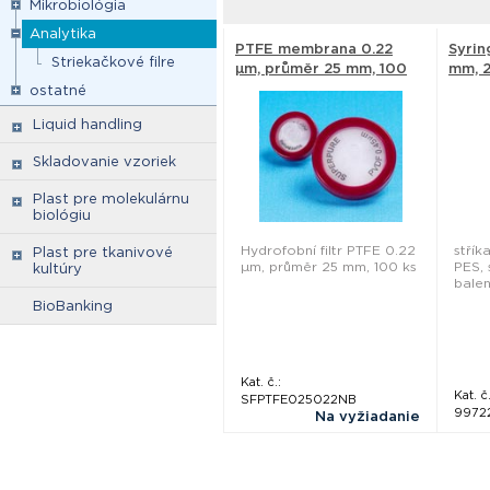
Mikrobiológia
Analytika
PTFE membrana 0.22
Syrin
Striekačkové filre
µm, průměr 25 mm, 100
mm, 2
ks - Membrane solution
Techn
ostatné
Liquid handling
Skladovanie vzoriek
Plast pre molekulárnu
biológiu
Hydrofobní filtr PTFE 0.22
střík
Plast pre tkanivové
µm, průměr 25 mm, 100 ks
PES, 
kultúry
balen
BioBanking
Kat. č.:
Kat. č.
SFPTFE025022NB
9972
Na vyžiadanie