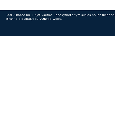
Keď kliknete na “Prijať všetko”, poskytnete tým súhlas na ich uklad
stránke a s analýzou využitia webu.