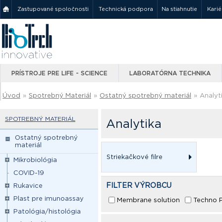
Zastupované spoločnosti
Technická podpora
Na stiahnutie
Karié
PRÍSTROJE PRE LIFE - SCIENCE
LABORATÓRNA TECHNIKA
Úvod
»
Spotrebný Materiál
»
Ostatný spotrebný materiál
»
Analyt
SPOTREBNÝ MATERIÁL
Analytika
Ostatný spotrebný
materiál
Striekačkové filre
Mikrobiológia
COVID-19
FILTER VÝROBCU
Rukavice
Plast pre imunoassay
Membrane solution
Techno P
Patológia/histológia