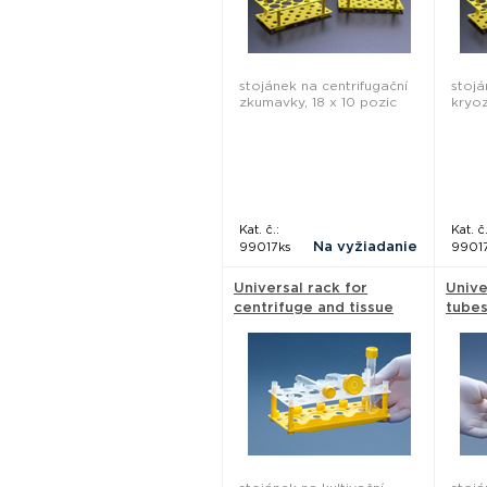
stojánek na centrifugační
stojá
zkumavky, 18 x 10 pozic
kryo
Kat. č.:
Kat. č.
Na vyžiadanie
99017ks
9901
Universal rack for
Unive
centrifuge and tissue
tubes
culture tubes, 28 pieces
Plast
- Techno Plastic
Products