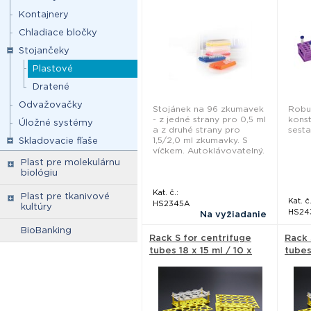
Heathrow Scientific
Kontajnery
Chladiace bločky
Stojančeky
Plastové
Dratené
Odvažovačky
Stojánek na 96 zkumavek
Robu
- z jedné strany pro 0,5 ml
kons
Úložné systémy
a z druhé strany pro
sesta
1,5/2,0 ml zkumavky. S
Skladovacie fľaše
víčkem. Autoklávovatelný.
Plast pre molekulárnu
biológiu
Kat. č.:
Plast pre tkanivové
Kat. č.
HS2345A
kultúry
HS24
Na vyžiadanie
BioBanking
Rack S for centrifuge
Rack 
tubes 18 x 15 ml / 10 x
tubes
50 ml, 1 piece - Techno
ml, 4
Plastic Products
Plast