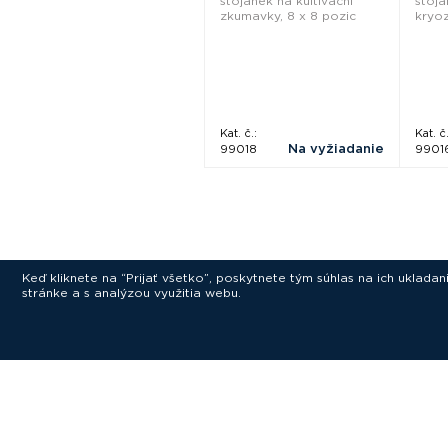
stojánek na kultivační
stojá
zkumavky, 8 x 8 pozic
kryo
Kat. č.:
Kat. č.
Na vyžiadanie
99018
9901
Keď kliknete na “Prijať všetko”, poskytnete tým súhlas na ich uklad
stránke a s analýzou využitia webu.