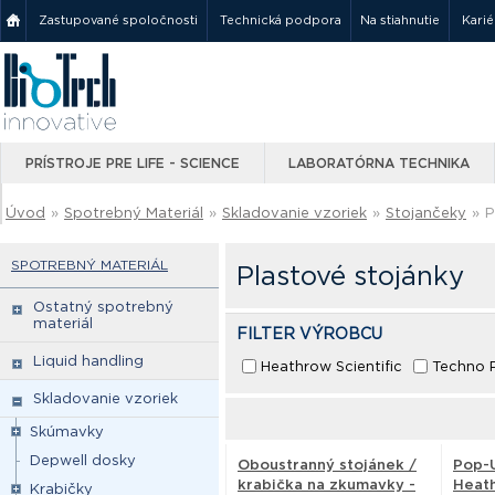
Zastupované spoločnosti
Technická podpora
Na stiahnutie
Karié
PRÍSTROJE PRE LIFE - SCIENCE
LABORATÓRNA TECHNIKA
Úvod
»
Spotrebný Materiál
»
Skladovanie vzoriek
»
Stojančeky
»
P
SPOTREBNÝ MATERIÁL
Plastové stojánky
Ostatný spotrebný
materiál
FILTER VÝROBCU
Liquid handling
Heathrow Scientific
Techno P
Skladovanie vzoriek
Skúmavky
Depwell dosky
Oboustranný stojánek /
Pop-U
krabička na zkumavky -
Heath
Krabičky