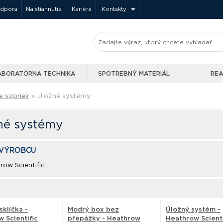
odpora
Na stiahnutie
Kariéra
Kontakty
ABORATÓRNA TECHNIKA
SPOTREBNÝ MATERIÁL
REA
e vzoriek
»
Úložné systémy
né systémy
 VÝROBCU
row Scientific
sklíčka -
Modrý box bez
Úložný systém -
 Scientific
přepážky - Heathrow
Heathrow Scienti