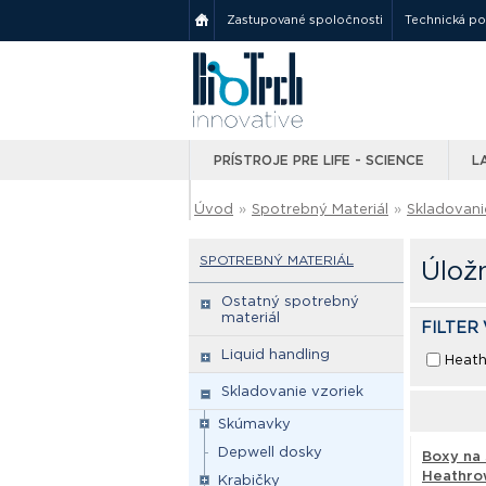
Zastupované spoločnosti
Technická p
PRÍSTROJE PRE LIFE - SCIENCE
L
Úvod
»
Spotrebný Materiál
»
Skladovani
SPOTREBNÝ MATERIÁL
Úlož
Ostatný spotrebný
materiál
FILTER
Liquid handling
Heath
Skladovanie vzoriek
Skúmavky
Depwell dosky
Boxy na 
Heathrow
Krabičky