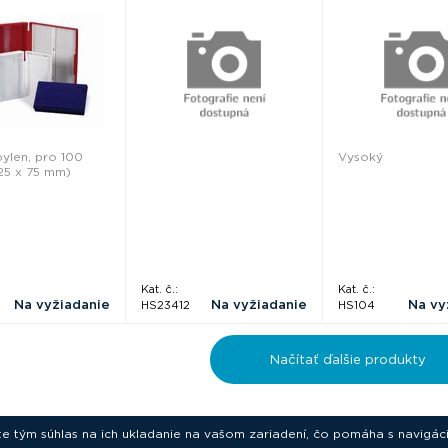
Scientific
ylen, pro 100
Vysoký
(25 x 75 mm)
Kat. č.:
Kat. č.:
Na vyžiadanie
Na vyžiadanie
Na vy
HS23412
HS104
Načítať ďalšie produkty
ete tým súhlas na ich ukladanie na vašom zariadení, čo pomáha s navigác