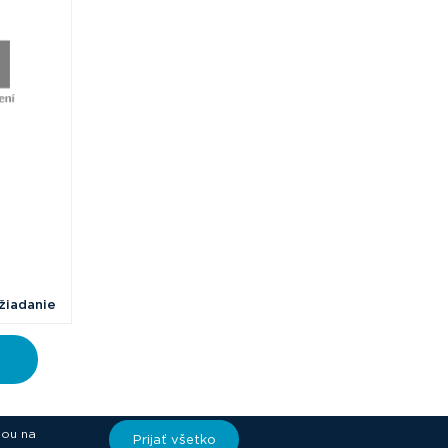
žiadanie
iou na
Prijať všetko