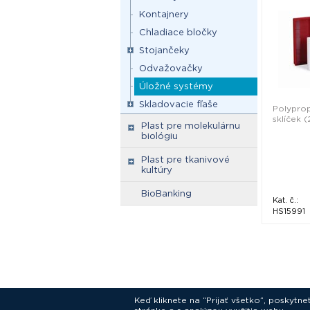
Kontajnery
Chladiace bločky
Stojančeky
Odvažovačky
Úložné systémy
Skladovacie fľaše
Polyprop
sklíček 
Plast pre molekulárnu
biológiu
Plast pre tkanivové
kultúry
BioBanking
Kat. č.:
HS15991
Keď kliknete na “Prijať všetko”, poskytn