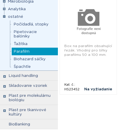
Mikrobiológia
Analytika
ostatné
Počídadlá, stopky
Pipetovacie
balóniky
Ťažítka
Box na parafilm obsahující
řezák. Vhodný pro šířky
Parafilm
parafilmu 50 a 100 mm.
Biohazard sáčky
Špachtle
Liquid handling
Kat. č.:
Skladovanie vzoriek
Na vyžiadanie
HS23452
Plast pre molekulárnu
biológiu
Plast pre tkanivové
kultúry
BioBanking