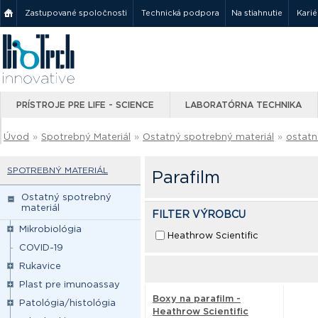
Zastupované spoločnosti
Technická podpora
Na stiahnutie
Karié
PRÍSTROJE PRE LIFE - SCIENCE
LABORATÓRNA TECHNIKA
Úvod
»
Spotrebný Materiál
»
Ostatný spotrebný materiál
»
ostatn
SPOTREBNÝ MATERIÁL
Parafilm
Ostatný spotrebný
materiál
FILTER VÝROBCU
Mikrobiológia
Heathrow Scientific
COVID-19
Rukavice
Plast pre imunoassay
Boxy na parafilm -
Patológia/histológia
Heathrow Scientific