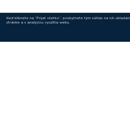
Keď kliknete na “Prijať všetko”, poskytnete tým súhlas na ich uklad
stránke a s analýzou využitia webu.