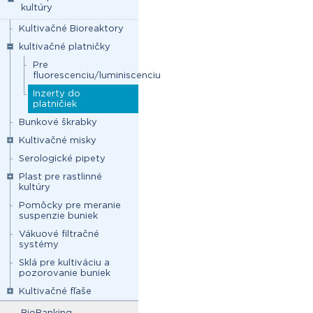
kultúry
Kultivačné Bioreaktory
kultivačné platničky
Pre
fluorescenciu/luminiscenciu
Inzerty do
platničiek
Bunkové škrabky
Kultivačné misky
Serologické pipety
Plast pre rastlinné
kultúry
Pomôcky pre meranie
suspenzie buniek
Vákuové filtračné
systémy
Sklá pre kultiváciu a
pozorovanie buniek
Kultivačné fľaše
BioBanking