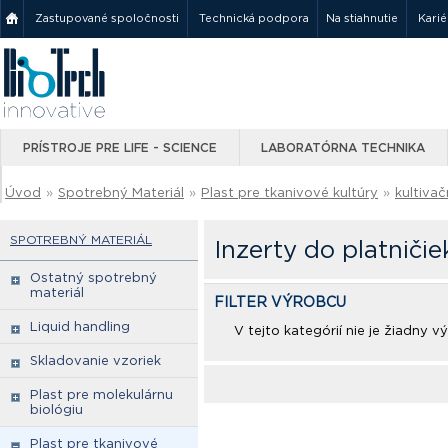
Zastupované spoločnosti
Technická podpora
Na stiahnutie
Karié
PRÍSTROJE PRE LIFE - SCIENCE
LABORATÓRNA TECHNIKA
Úvod
»
Spotrebný Materiál
»
Plast pre tkanivové kultúry
»
kultivač
SPOTREBNÝ MATERIÁL
Inzerty do platničie
Ostatný spotrebný
materiál
FILTER VÝROBCU
Liquid handling
V tejto kategórií nie je žiadny 
Skladovanie vzoriek
Plast pre molekulárnu
biológiu
Plast pre tkanivové