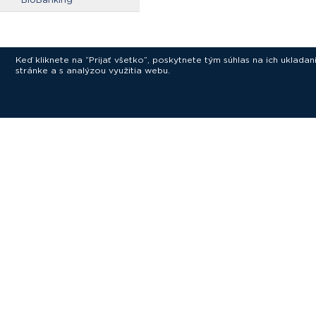
Keď kliknete na “Prijať všetko”, poskytnete tým súhlas na ich uklad
stránke a s analýzou využitia webu.