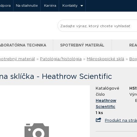
odpora
Na stiahnutie
Kariéra
Kontakty
ABORATÓRNA TECHNIKA
SPOTREBNÝ MATERIÁL
REA
potrebný materiál
»
Patológia/histológia
»
Mikroskopické sklá
»
Box
na sklíčka - Heathrow Scientific
Katalógové
HS
číslo
Výr
Heathrow
Scientific
1 ks
Produkt na str