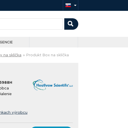
GENCIE
y na sklíčka
»
Produkt Box na sklíčka
15988H
obca
Balenie
ánkach výrobcu