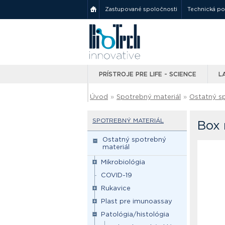
Zastupované spoločnosti
Technická p
PRÍSTROJE PRE LIFE - SCIENCE
L
Úvod
»
Spotrebný materiál
»
Ostatný s
SPOTREBNÝ MATERIÁL
Box 
Ostatný spotrebný
materiál
Mikrobiológia
COVID-19
Rukavice
Plast pre imunoassay
Patológia/histológia