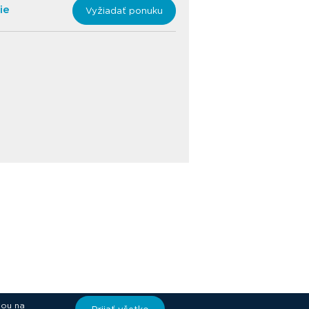
ie
Vyžiadať ponuku
iou na