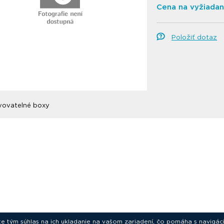
Cena na vyžiadan
Položiť dotaz
vovatelné boxy
ete tým súhlas na ich ukladanie na vašom zariadení, čo pomáha s navigác