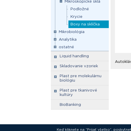
Mikroskopické sklá
Podložné
Krycie
Boxy na sklíčka
Mikrobiológia
Analytika
ostatné
Liquid handling
Autoklá
Skladovanie vzoriek
Plast pre molekulárnu
biológiu
Plast pre tkanivové
kultúry
BioBanking
Keď kliknete na “Prijať všetko”, poskytn