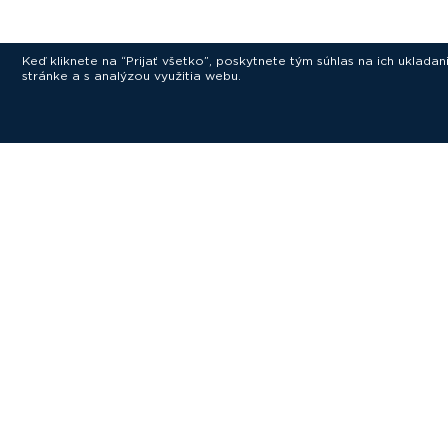
Keď kliknete na “Prijať všetko”, poskytnete tým súhlas na ich uklad
stránke a s analýzou využitia webu.