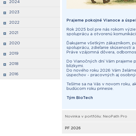
2024
2023
Prajeme pokojné Vianoce a úspe
2022
Rok 2025 bol pre nás rokom výziev
2021
spoluprácu a otvorenú komunikáciu
2020
Ďakujeme všetkým zákazníkom, pa
spoluprácu, zdieľanie skúseností a
Práve vzájomná dôvera, odbornosť
2019
Do Vianočných dní Vám prajeme po
2018
blízkymi.
Do nového roku 2026 Vám želáme n
2016
úspechov - pracovných aj osobný
Tešíme sa na Vás v novom roku, ako
budúcom roku prinesie.
Tým BioTech
Novinka v portfóliu: NeoPath Pro
PF 2026