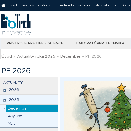
Zastupované spoločnosti
Technická podpora
Na stiahnutie
Karié
PRÍSTROJE PRE LIFE - SCIENCE
LABORATÓRNA TECHNIKA
Úvod
»
Aktuality roka 2025
»
December
»
PF 2026
PF 2026
AKTUALITY
2026
2025
December
August
May