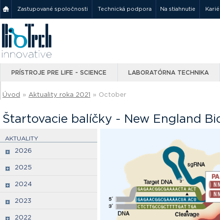
Zastupované spoločnosti
Technická podpora
Na stiahnutie
Karié
PRÍSTROJE PRE LIFE - SCIENCE
LABORATÓRNA TECHNIKA
Úvod
»
Aktuality roka 2021
»
October
Štartovacie balíčky - New England Bi
AKTUALITY
2026
2025
2024
2023
2022