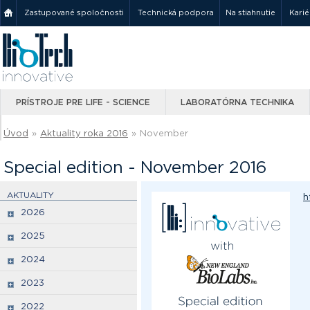
Zastupované spoločnosti
Technická podpora
Na stiahnutie
Karié
PRÍSTROJE PRE LIFE - SCIENCE
LABORATÓRNA TECHNIKA
Úvod
»
Aktuality roka 2016
»
November
Special edition - November 2016
AKTUALITY
h
2026
2025
2024
2023
2022