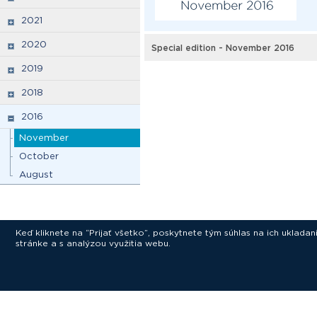
2021
2020
Special edition - November 2016
2019
2018
2016
November
October
August
Keď kliknete na “Prijať všetko”, poskytnete tým súhlas na ich uklad
stránke a s analýzou využitia webu.