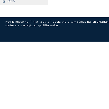
2016
Keď kliknete na “Prijať všetko”, poskytnete tým súhlas na ich uklad
stránke a s analýzou využitia webu.