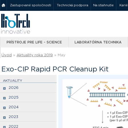
Zastupované spoločnosti
Technická podpora
Na stiahnutie
Karié
PRÍSTROJE PRE LIFE - SCIENCE
LABORATÓRNA TECHNIKA
Úvod
»
Aktuality roka 2019
»
May
Exo-CIP Rapid PCR Cleanup Kit
AKTUALITY
2026
2025
2024
2023
2022