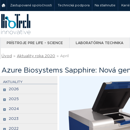
Zastupované spoločnosti
Technická podpora
Na stiahnutie
Karié
PRÍSTROJE PRE LIFE - SCIENCE
LABORATÓRNA TECHNIKA
Úvod
»
Aktuality roka 2020
»
April
Azure Biosystems Sapphire: Nová gen
AKTUALITY
2026
2025
2024
2023
2022