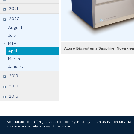
2021
2020
August
July
May
Azure Biosystems Sapphire: Nová gen
April
March
January
2019
2018
2016
Keď kliknete na “Prijať všetko”, poskytnete tým súhlas na ich uklad
stránke a s analýzou využitia webu.