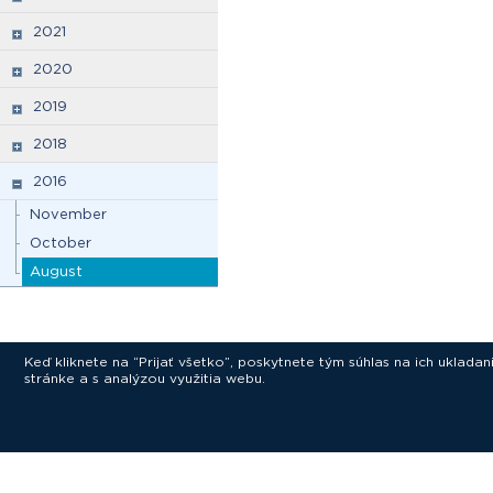
2021
2020
2019
2018
2016
November
October
August
Keď kliknete na “Prijať všetko”, poskytnete tým súhlas na ich uklad
stránke a s analýzou využitia webu.