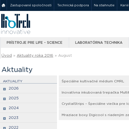
Zastupované spoločnosti
Technická podpora
Na stiahnutie
Karié
PRÍSTROJE PRE LIFE - SCIENCE
LABORATÓRNA TECHNIKA
Úvod
»
Aktuality roka 2016
»
August
Aktuality
AKTUALITY
Špeciálne kultivačné médium CMRL
2026
Inovatívna inkubovaná trepačka Mult
2025
CrystalStrips – Špeciálne viečka pre
2024
Mraziace boxy Digicool s riadeným 
2023
2022