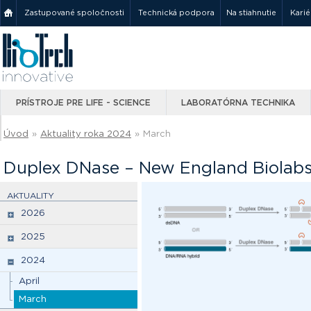
Zastupované spoločnosti
Technická podpora
Na stiahnutie
Karié
PRÍSTROJE PRE LIFE - SCIENCE
LABORATÓRNA TECHNIKA
Úvod
»
Aktuality roka 2024
»
March
Duplex DNase – New England Biolab
AKTUALITY
2026
2025
2024
April
March