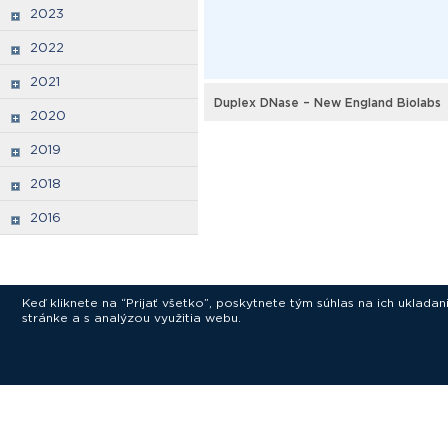
2023
2022
2021
Duplex DNase – New England Biolabs
2020
2019
2018
2016
Keď kliknete na “Prijať všetko”, poskytnete tým súhlas na ich uklad
stránke a s analýzou využitia webu.