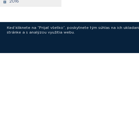
2016
Keď kliknete na “Prijať všetko”, poskytnete tým súhlas na ich uklad
stránke a s analýzou využitia webu.