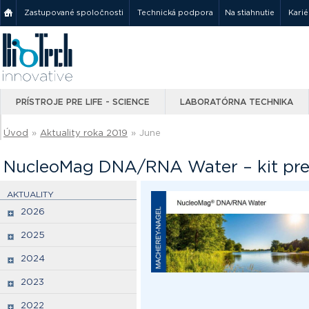
Zastupované spoločnosti
Technická podpora
Na stiahnutie
Karié
PRÍSTROJE PRE LIFE - SCIENCE
LABORATÓRNA TECHNIKA
Úvod
»
Aktuality roka 2019
»
June
NucleoMag DNA/RNA Water – kit pre
AKTUALITY
2026
2025
2024
2023
2022