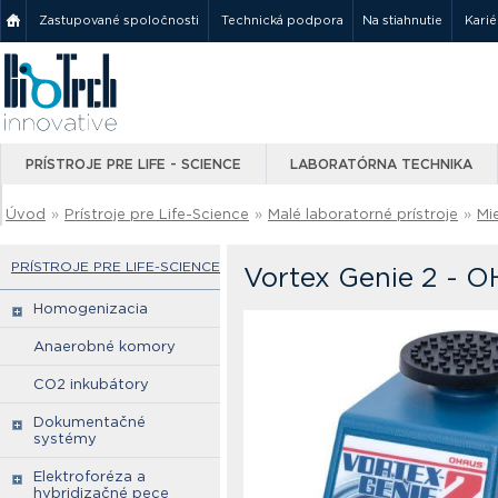
Zastupované spoločnosti
Technická podpora
Na stiahnutie
Karié
PRÍSTROJE PRE LIFE - SCIENCE
LABORATÓRNA TECHNIKA
Úvod
»
Prístroje pre Life-Science
»
Malé laboratorné prístroje
»
Mi
PRÍSTROJE PRE LIFE-SCIENCE
Vortex Genie 2 - 
Homogenizacia
Anaerobné komory
CO2 inkubátory
Dokumentačné
systémy
Elektroforéza a
hybridizačné pece