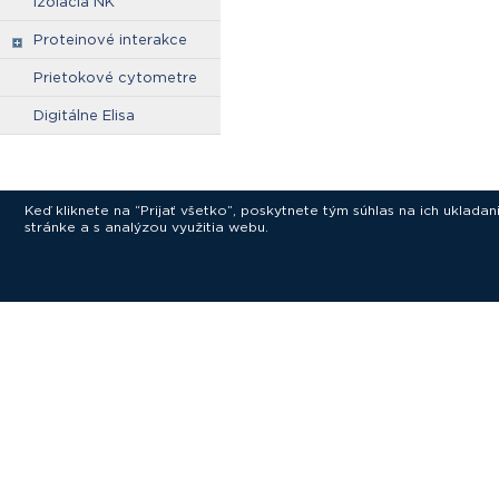
izolácia NK
Proteinové interakce
Prietokové cytometre
Digitálne Elisa
Keď kliknete na “Prijať všetko”, poskytnete tým súhlas na ich uklad
stránke a s analýzou využitia webu.