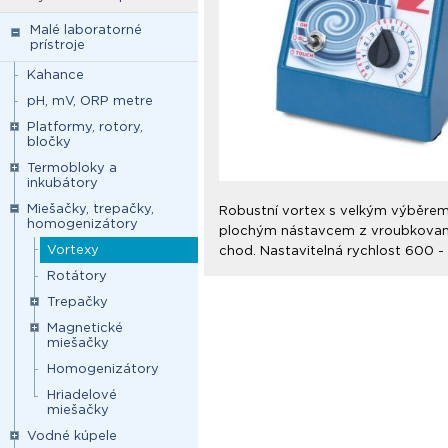
Malé laboratorné
prístroje
Kahance
pH, mV, ORP metre
Platformy, rotory,
bločky
Termobloky a
inkubátory
Miešačky, trepačky,
Robustní vortex s velkým výběre
homogenizátory
plochým nástavcem z vroubkované
Vortexy
chod. Nastavitelná rychlost 600 
Rotátory
Trepačky
Magnetické
miešačky
Homogenizátory
Hriadelové
miešačky
Vodné kúpele