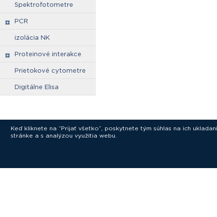
Spektrofotometre
PCR
izolácia NK
Proteinové interakce
Prietokové cytometre
Digitálne Elisa
Keď kliknete na “Prijať všetko”, poskytnete tým súhlas na ich uklad
stránke a s analýzou využitia webu.