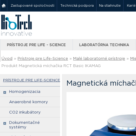
Zastupované spoločnosti
Technická podpora
Na stiahnutie
Karié
PRÍSTROJE PRE LIFE - SCIENCE
LABORATÓRNA TECHNIKA
Úvod
»
Prístroje pre Life-Science
»
Malé laboratorné prístroje
»
Mi
Produkt Magnetická míchačka RCT Basic IKAMAG
PRÍSTROJE PRE LIFE-SCIENCE
Magnetická míchač
Homogenizacia
Anaerobné komory
CO2 inkubátory
Dokumentačné
systémy