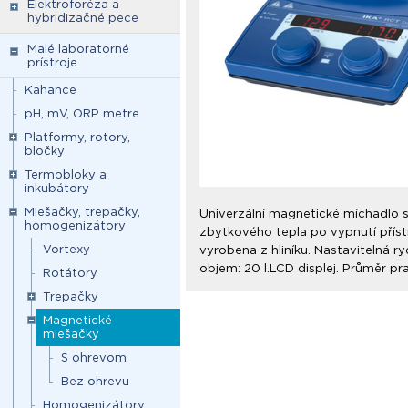
Elektroforéza a
hybridizačné pece
Malé laboratorné
prístroje
Kahance
pH, mV, ORP metre
Platformy, rotory,
bločky
Termobloky a
inkubátory
Miešačky, trepačky,
Univerzální magnetické míchadlo s
homogenizátory
zbytkového tepla po vypnutí přístr
Vortexy
vyrobena z hliníku. Nastavitelná r
objem: 20 l.LCD displej. Průměr p
Rotátory
Trepačky
Magnetické
miešačky
S ohrevom
Bez ohrevu
Homogenizátory