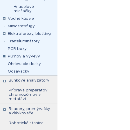
Hriadelové
miešačky
Vodné kúpele
Minicentrifúgy
Elektroforézy, blotting
Transiluminátory
PCR boxy
Pumpy a vývevy
Ohrievacie dosky
Odsávačky
Bunkové analyzátory
Príprava preparátov
chromozómov v
metafázi
Readery, premývačky
a dávkovače
Robotické stanice