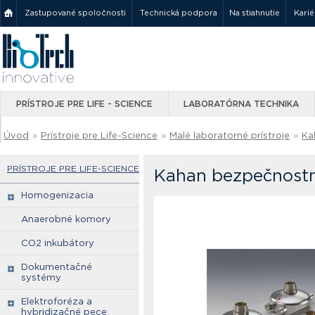
Zastupované spoločnosti
Technická podpora
Na stiahnutie
Karié
PRÍSTROJE PRE LIFE - SCIENCE
LABORATÓRNA TECHNIKA
Úvod
»
Prístroje pre Life-Science
»
Malé laboratorné prístroje
»
Ka
PRÍSTROJE PRE LIFE-SCIENCE
Kahan bezpečnostn
Homogenizacia
Anaerobné komory
CO2 inkubátory
Dokumentačné
systémy
Elektroforéza a
hybridizačné pece