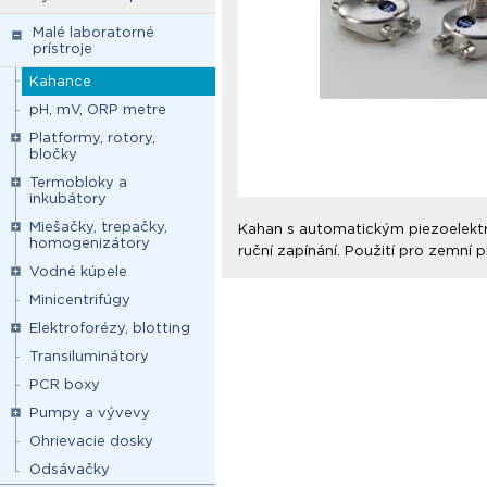
Malé laboratorné
prístroje
Kahance
pH, mV, ORP metre
Platformy, rotory,
bločky
Termobloky a
inkubátory
Miešačky, trepačky,
Kahan s automatickým piezoelektr
homogenizátory
ruční zapínání. Použití pro zemní 
Vodné kúpele
Minicentrifúgy
Elektroforézy, blotting
Transiluminátory
PCR boxy
Pumpy a vývevy
Ohrievacie dosky
Odsávačky