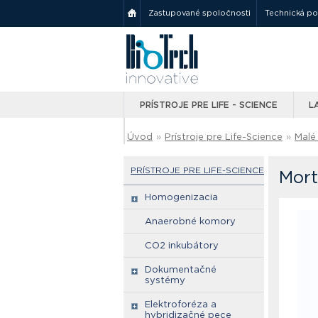
Zastupované spoločnosti
Technická p
PRÍSTROJE PRE LIFE - SCIENCE
L
Úvod
»
Prístroje pre Life-Science
»
Malé 
PRÍSTROJE PRE LIFE-SCIENCE
Mort
Homogenizacia
Anaerobné komory
CO2 inkubátory
Dokumentačné
systémy
Elektroforéza a
hybridizačné pece