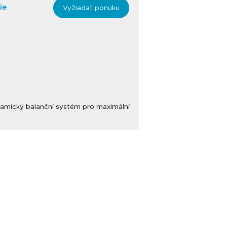
ie
Vyžiadať ponuku
namický balanční systém pro maximální