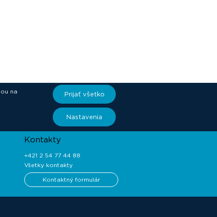
iou na
Prijať všetko
ory
Nastavenia
Kontakty
+421 2 54 77 44 88
Všetky kontakty
Kontaktný formulár