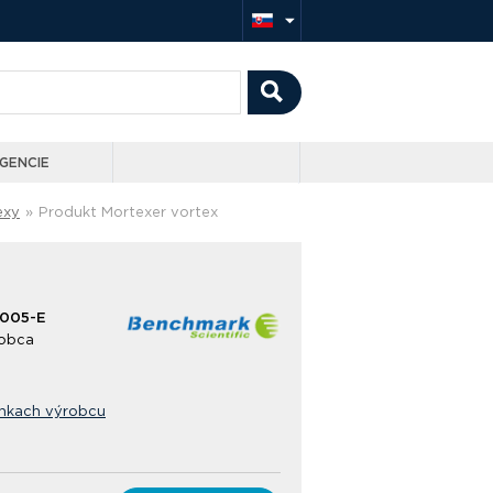
GENCIE
exy
»
Produkt Mortexer vortex
1005-E
obca
ánkach výrobcu