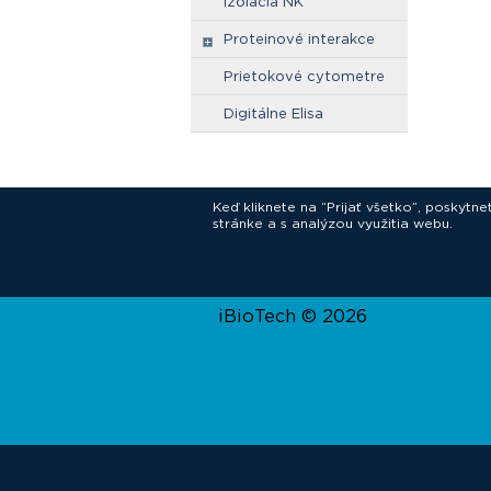
izolácia NK
Proteinové interakce
Prietokové cytometre
Digitálne Elisa
Keď kliknete na “Prijať všetko”, poskytn
stránke a s analýzou využitia webu.
In
iBioTech © 2026