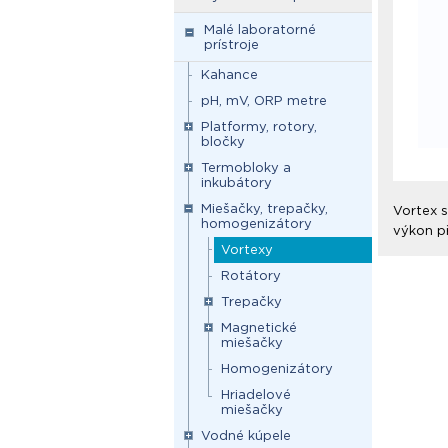
Malé laboratorné
prístroje
Kahance
pH, mV, ORP metre
Platformy, rotory,
bločky
Termobloky a
inkubátory
Miešačky, trepačky,
Vortex 
homogenizátory
výkon př
Vortexy
Rotátory
Trepačky
Magnetické
miešačky
Homogenizátory
Hriadelové
miešačky
Vodné kúpele