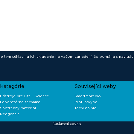
ete tým súhlas na ich ukladanie na vašom zariadení, čo pomáha s navigác
novative technologies for your laborat
Kategórie
Související weby
Prístroje pre Life - Science
SmartMart.bio
Laboratórna technika
Protilátky.sk
Spotrebný materiál
TechLab.bio
Reagencie
Nastavení cookie