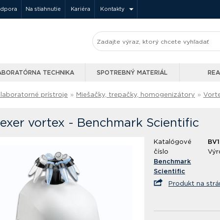
odpora
Na stiahnutie
Kariéra
Kontakty
ABORATÓRNA TECHNIKA
SPOTREBNÝ MATERIÁL
REA
laboratorné prístroje
»
Miešačky, trepačky, homogenizátory
»
Vort
exer vortex - Benchmark Scientific
Katalógové
BV
číslo
Výr
Benchmark
Scientific
Produkt na str