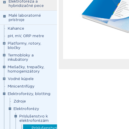
Elektroforéza a
hybridizačné pece
Malé laboratorné
prístroje
Kahance
pH, mV, ORP metre
Platformy, rotory,
bločky
Termobloky a
inkubátory
Miešačky, trepačky,
homogenizátory
Vodné kúpele
Minicentrifúgy
Elektroforézy, blotting
Zdroje
Elektroforézy
Príslušenstvo k
elektroforézám
Príslušenstvo