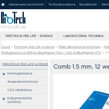
Zastupované spoločnosti
Technická podpora
Na stiahnutie
Karié
PRÍSTROJE PRE LIFE - SCIENCE
LABORATÓRNA TECHNIKA
Úvod
»
Prístroje pre Life-Science
»
Malé laboratorné prístroje
»
El
Príslušenstvo k SERVA BlueMarine 100 / 200 & BlueMarine HTS
»
Pr
PRÍSTROJE PRE LIFE-SCIENCE
Comb 1.5 mm, 12 wel
Homogenizacia
Anaerobné komory
CO2 inkubátory
Dokumentačné
systémy