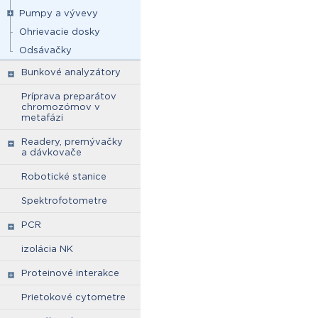
Pumpy a vývevy
Ohrievacie dosky
Odsávačky
Bunkové analyzátory
Príprava preparátov
chromozómov v
metafázi
Readery, premývačky
a dávkovače
Robotické stanice
Spektrofotometre
PCR
izolácia NK
Proteinové interakce
Prietokové cytometre