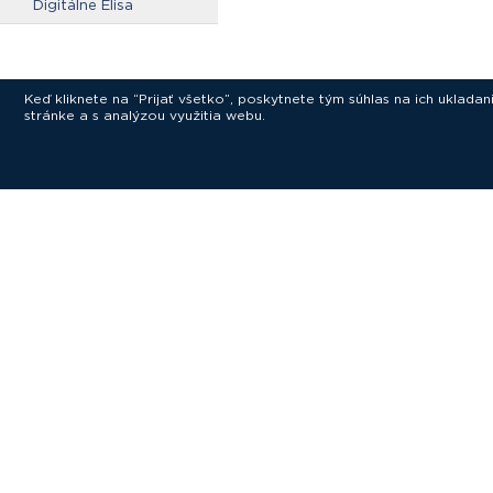
Digitálne Elisa
Keď kliknete na “Prijať všetko”, poskytnete tým súhlas na ich uklad
stránke a s analýzou využitia webu.