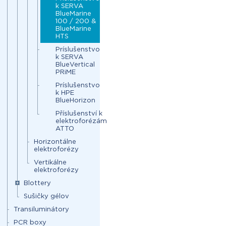
k SERVA
BlueMarine
100 / 200 &
BlueMarine
HTS
Príslušenstvo
k SERVA
BlueVertical
PRiME
Príslušenstvo
k HPE
BlueHorizon
Příslušenství k
elektroforézám
ATTO
Horizontálne
elektroforézy
Vertikálne
elektroforézy
Blottery
Sušičky gélov
Transiluminátory
PCR boxy