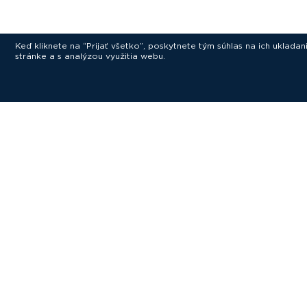
Keď kliknete na “Prijať všetko”, poskytnete tým súhlas na ich uklad
stránke a s analýzou využitia webu.