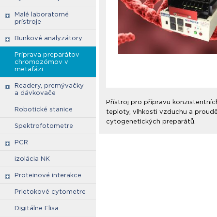
Malé laboratorné
prístroje
Bunkové analyzátory
Príprava preparátov
chromozómov v
metafázi
Readery, premývačky
a dávkovače
Přístroj pro přípravu konzistentn
Robotické stanice
teploty, vlhkosti vzduchu a proud
cytogenetických preparátů.
Spektrofotometre
PCR
izolácia NK
Proteinové interakce
Prietokové cytometre
Digitálne Elisa