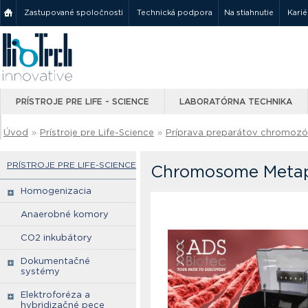
Zastupované spoločnosti
Technická podpora
Na stiahnutie
Karié
PRÍSTROJE PRE LIFE - SCIENCE
LABORATÓRNA TECHNIKA
Úvod
»
Prístroje pre Life-Science
»
Príprava preparátov chromoz
PRÍSTROJE PRE LIFE-SCIENCE
Chromosome Metap
Homogenizacia
Anaerobné komory
CO2 inkubátory
Dokumentačné
systémy
Elektroforéza a
hybridizačné pece