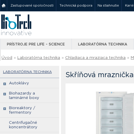
Zastupované spoločnosti
Technická podpora
Na stiahnutie
Karié
PRÍSTROJE PRE LIFE - SCIENCE
LABORATÓRNA TECHNIKA
Úvod
»
Laboratórna technika
»
Chladiaca a mraziaca technika
»
M
LABORATÓRNA TECHNIKA
Skříňová mraznička
Autoklávy
Biohazardy a
laminárné boxy
Bioreaktory /
fermentory
Centrifugačné
koncentrátory