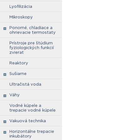
Lyofilizácia
Mikroskopy
Ponorné, chladiace a
ohrievacie termostaty
Prístroje pre štúdium
fyziologických funkcií
zvierat
Reaktory
Sušiarne
Ultračistá voda
Váhy
Vodné kúpele a
trepacie vodné kúpele
Vakuová technika
Horizontálne trepacie
inkubátory