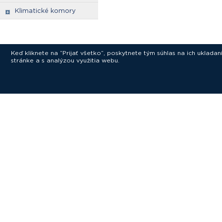
Klimatické komory
Keď kliknete na “Prijať všetko”, poskytnete tým súhlas na ich uklad
stránke a s analýzou využitia webu.