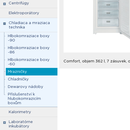
Centrifúgy
Elektroporátory
Chladiaca a mraziaca
technika
Hlbokomraziace boxy
-90
Hlbokomraziace boxy
-86
Hlbokomraziace boxy
Comfort, objem 362 l, 7 zásuvek, o
-60
Mrazničky
Chladničky
Dewarovy nádoby
Příslušenství k
hlubokomrazicím
boxům
Kalorimetry
Laboratórne
inkubátory