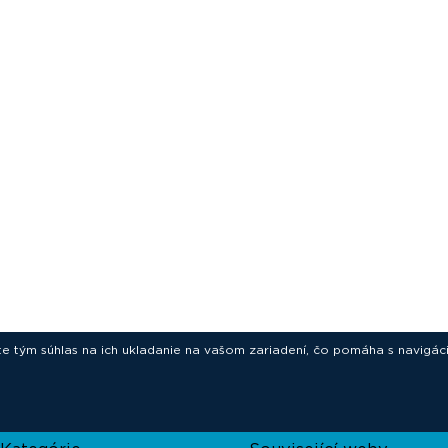
ete tým súhlas na ich ukladanie na vašom zariadení, čo pomáha s navigác
novative technologies for your laborat