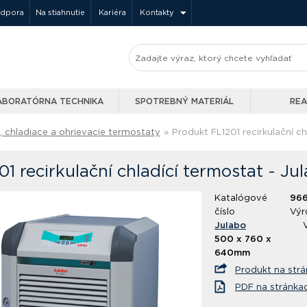
odpora
Na stiahnutie
Kariéra
Kontakty
ABORATÓRNA TECHNIKA
SPOTREBNÝ MATERIÁL
REA
 chladiace a ohrievacie termostaty
»
Produkt FL1201 recirkulační c
01 recirkulační chladící termostat - Ju
Katalógové
966
číslo
Výr
Julabo
500 x 760 x
640mm
Produkt na str
PDF na stránka