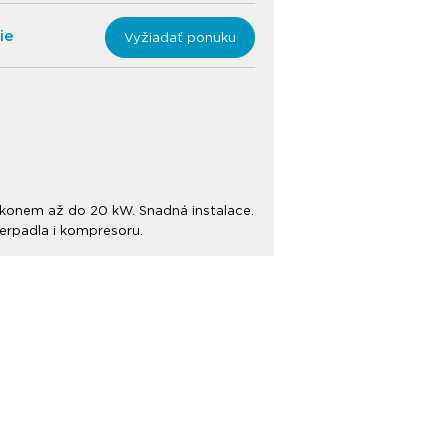
ie
Vyžiadať ponuku
výkonem až do 20 kW. Snadná instalace.
čerpadla i kompresoru.