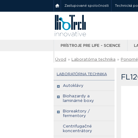
Zastupované spoločnosti
Technická p
PRÍSTROJE PRE LIFE - SCIENCE
L
Úvod
»
Laboratórna technika
»
Ponorné,
LABORATÓRNA TECHNIKA
FL12
Autoklávy
Biohazardy a
laminárné boxy
Bioreaktory /
fermentory
Centrifugačné
koncentrátory