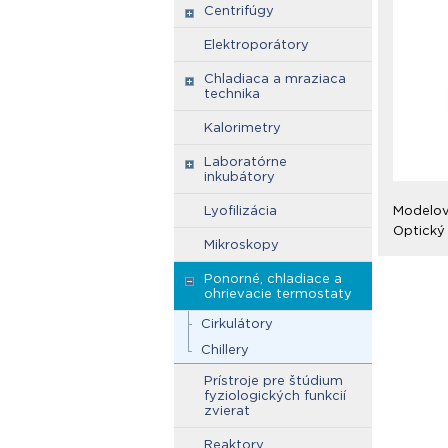
Centrifúgy
Elektroporátory
Chladiaca a mraziaca
technika
Kalorimetry
Laboratórne
inkubátory
Lyofilizácia
Modelová
Optický 
Mikroskopy
Ponorné, chladiace a
ohrievacie termostaty
Cirkulátory
Chillery
Prístroje pre štúdium
fyziologických funkcií
zvierat
Reaktory