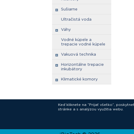
Sušiarne
Ultračistá voda
Váhy
Vodné kúpele a
trepacie vodné kúpele
Vakuová technika
Horizontálne trepacie
inkubátory
Klimatické komory
Keď kliknete na “Prijať všetko”, poskytn
stránke a s analýzou využitia webu.
In