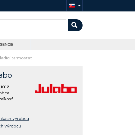
GENCIE
hladící termostat
labo
1012
obca
Veľkosť
ánkach výrobcu
ch výrobcu