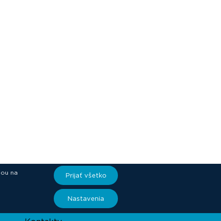
iou na
Prijať všetko
ory
Nastavenia