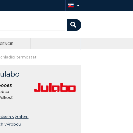
GENCIE
chladící termostat
Julabo
00063
obca
Veľkosť
ánkach výrobcu
ch výrobcu