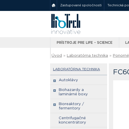
Zastupované spoločnosti
Technická p
PRÍSTROJE PRE LIFE - SCIENCE
L
Úvod
»
Laboratórna technika
»
Ponorné,
LABORATÓRNA TECHNIKA
FC60
Autoklávy
Biohazardy a
laminárné boxy
Bioreaktory /
fermentory
Centrifugačné
koncentrátory