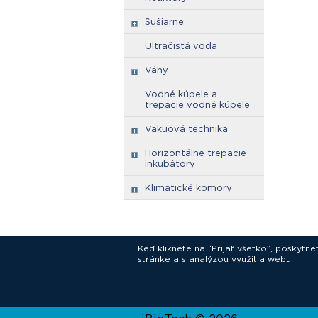
Sušiarne
Ultračistá voda
Váhy
Vodné kúpele a
trepacie vodné kúpele
Vakuová technika
Horizontálne trepacie
inkubátory
Klimatické komory
Keď kliknete na “Prijať všetko”, poskytn
stránke a s analýzou využitia webu.
In