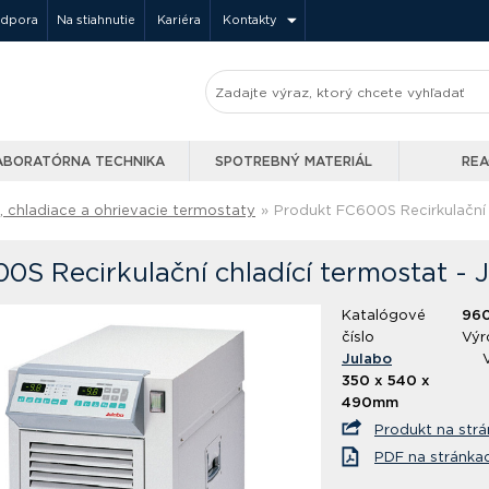
odpora
Na stiahnutie
Kariéra
Kontakty
ABORATÓRNA TECHNIKA
SPOTREBNÝ MATERIÁL
REA
 chladiace a ohrievacie termostaty
»
Produkt FC600S Recirkulační 
0S Recirkulační chladící termostat - 
Katalógové
96
číslo
Výr
Julabo
350 x 540 x
490mm
Produkt na str
PDF na stránka