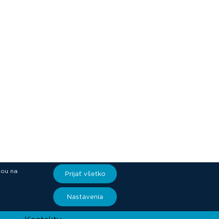
iou na
Prijať všetko
ory
Nastavenia