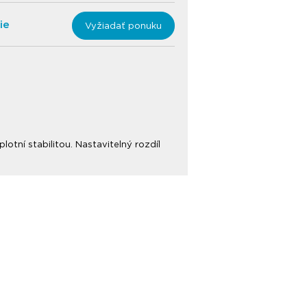
ie
Vyžiadať ponuku
otní stabilitou. Nastavitelný rozdíl