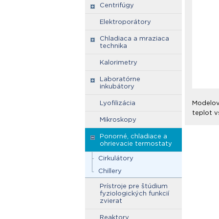
Centrifúgy
Elektroporátory
Chladiaca a mraziaca
technika
Kalorimetry
Laboratórne
inkubátory
Lyofilizácia
Modelová
teplot 
Mikroskopy
Ponorné, chladiace a
ohrievacie termostaty
Cirkulátory
Chillery
Prístroje pre štúdium
fyziologických funkcií
zvierat
Reaktory