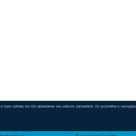
ete tým súhlas na ich ukladanie na vašom zariadení, čo pomáha s navigác
novative technologies for your laborat